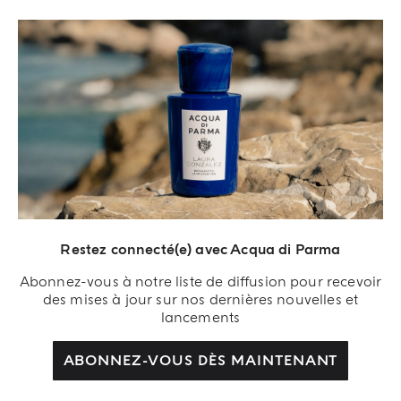
Restez connecté(e) avec Acqua di Parma
Abonnez-vous à notre liste de diffusion pour recevoir
des mises à jour sur nos dernières nouvelles et
lancements
RÉINVENTÉ PAR LAURA GONZALEZ
FICO DI AMALFI ÉDITION
ABONNEZ-VOUS DÈS MAINTENANT
LIMITÉE