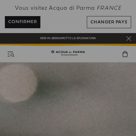
Vous visitez Acqua di Parma
FRANCE
CADEAU OFFERT POUR TOUTE COMMANDE SUPÉRIEURE À 180€
CONFIRMER
CHANGER PAYS
NEW IN:
BERGAMOTTO LA SPUGNATURA
PROFITEZ DE LA LIVRAISON OFFERTE POUR TOUTE COMMANDE SUPÉRIEURE
À 120€
INSCRIVEZ-VOUS ET PROFITEZ DE NOS AVANTAGES
CADEAU OFFERT POUR TOUTE COMMANDE SUPÉRIEURE À 180€
NEW IN:
BERGAMOTTO LA SPUGNATURA