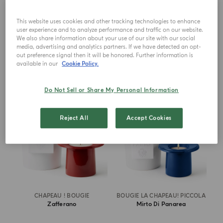
This website uses cookies and other tracking technologies to enhance
€ 650.00
€ 650.00
user experience and to analyze performance and traffic on our website.
We also share information about your use of our site with our social
AJOUTER AU PANIER
AJOUTER AU PANIER
media, advertising and analytics partners. If we have detected an opt-
out preference signal then it will be honored. Further information is
available in our
Cookie Policy.
NOUVEAUTÉS
NOUVEAUTÉS
Do Not Sell or Share My Personal Information
Reject All
Accept Cookies
CHAPEAU ! BOUGIE
BOUGIE LA CHAPEAU! PICCOLA
Zafferano
Mirto Di Panarea