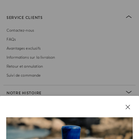
SERVICE CLIENTS
Contactez-nous
FAQs
Avantages exclusifs
Informations sur la livraison
Retour et annulation
Suivi de commande
NOTRE HISTOIRE
RUBRIQUE JURIDIQUE