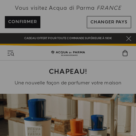
Vous visitez Acqua di Parma
FRANCE
NEW IN:
BERGAMOTTO LA SPUGNATURA
PROFITEZ DE LA LIVRAISON OFFERTE POUR TOUTE COMMANDE SUPÉRIEURE
À 120€
CONFIRMER
CHANGER PAYS
INSCRIVEZ-VOUS ET PROFITEZ DE NOS AVANTAGES
CADEAU OFFERT POUR TOUTE COMMANDE SUPÉRIEURE À 180€
NEW IN:
BERGAMOTTO LA SPUGNATURA
CHAPEAU!
Une nouvelle façon de parfumer votre maison