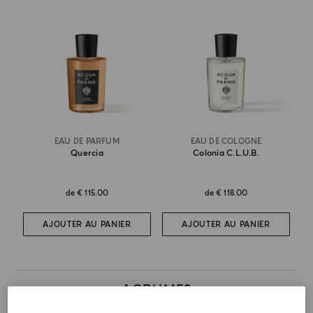
EAU DE PARFUM
EAU DE COLOGNE
Quercia
Colonia C.l.u.b.
de
€ 115.00
de
€ 118.00
AJOUTER AU PANIER
AJOUTER AU PANIER
AGRUMES