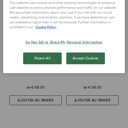
NOUVEAUTÉS
BEST SELLERS
This website uses cookies and other tracking technologies to enhance
user experience and to analyze performance and traffic on our website.
We also share information about your use of our site with our social
media, advertising and analytics partners. If we have detected an opt-
out preference signal then it will be honored. Further information is
available in our
Cookie Policy.
Do Not Sell or Share My Personal Information
Reject All
Accept Cookies
EAU DE PARFUM
EAU DE PARFUM
Buongiorno
Colonia Il Profumo
de
€ 155.00
de
€ 155.00
AJOUTER AU PANIER
AJOUTER AU PANIER