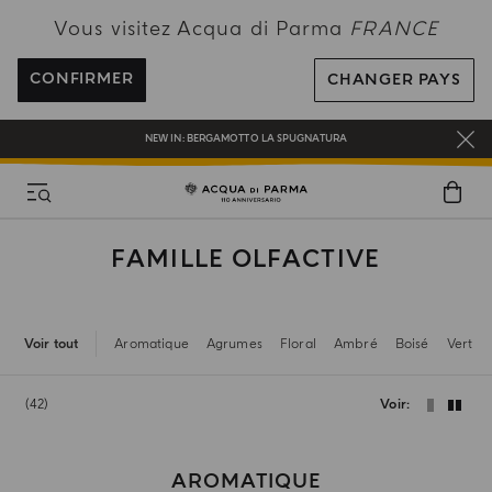
PROFITEZ DE LA LIVRAISON OFFERTE POUR TOUTE COMMANDE SUPÉRIEURE
Vous visitez Acqua di Parma
FRANCE
À 120€
INSCRIVEZ-VOUS ET PROFITEZ DE NOS AVANTAGES
CONFIRMER
CHANGER PAYS
CADEAU OFFERT POUR TOUTE COMMANDE SUPÉRIEURE À 180€
NEW IN:
BERGAMOTTO LA SPUGNATURA
FAMILLE OLFACTIVE
Voir tout
Aromatique
Agrumes
Floral
Ambré
Boisé
Vert
42
Voir
AROMATIQUE