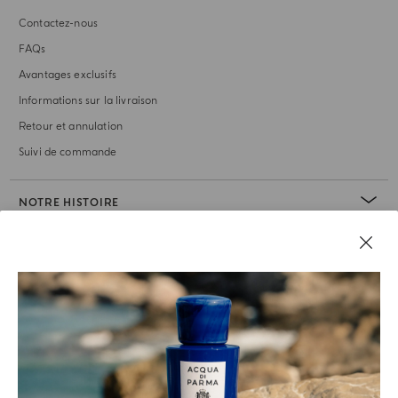
Contactez-nous
FAQs
Avantages exclusifs
Informations sur la livraison
Retour et annulation
Suivi de commande
NOTRE HISTOIRE
RUBRIQUE JURIDIQUE