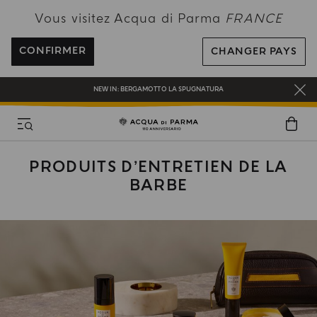
PROFITEZ DE LA LIVRAISON OFFERTE POUR TOUTE COMMANDE SUPÉRIEURE
Vous visitez Acqua di Parma
FRANCE
À 120€
INSCRIVEZ-VOUS ET PROFITEZ DE NOS AVANTAGES
CONFIRMER
CHANGER PAYS
CADEAU OFFERT POUR TOUTE COMMANDE SUPÉRIEURE À 180€
NEW IN:
BERGAMOTTO LA SPUGNATURA
PRODUITS D’ENTRETIEN DE LA
BARBE