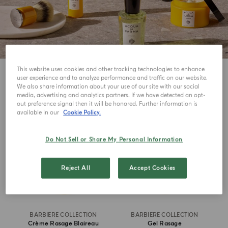
This website uses cookies and other tracking technologies to enhance
8
Voir
user experience and to analyze performance and traffic on our website.
We also share information about your use of our site with our social
media, advertising and analytics partners. If we have detected an opt-
out preference signal then it will be honored. Further information is
available in our
Cookie Policy.
Do Not Sell or Share My Personal Information
Reject All
Accept Cookies
BARBIERE COLLECTION
BARBIERE COLLECTION
Crème Rasage Blaireau
Gel Rasage