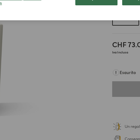
Scegli il for
n
300ml
CHF 73.
Iva Inclusa
Esaurito
Un regal
Consegna