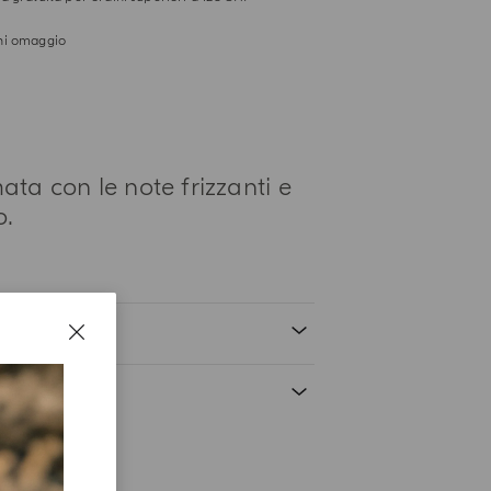
i omaggio
ta con le note frizzanti e
o.