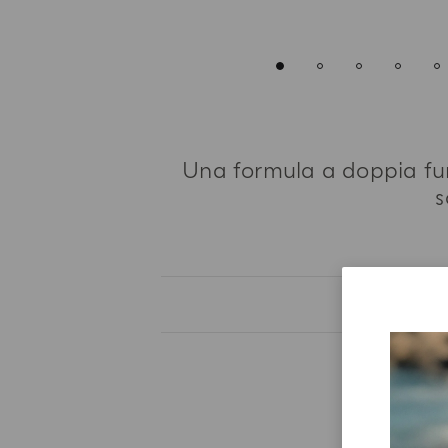
Una formula a doppia funz
s