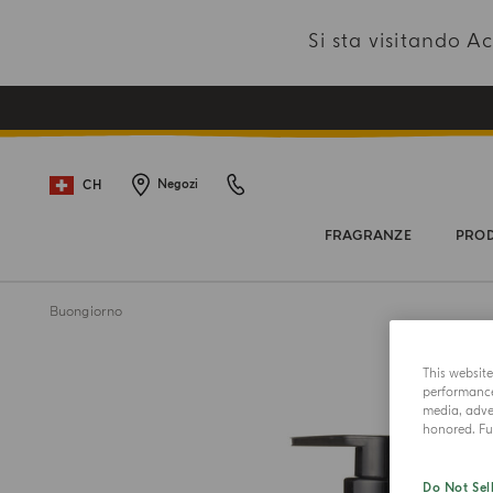
Si sta visitando 
CH
Negozi
FRAGRANZE
PROD
Buongiorno
This websit
performance 
media, adver
honored. Fur
Do Not Sel