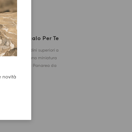
Un Regalo Per Te
Con gli ordini superiori a
CHF 180 una miniatura
di Mirto di Panarea da
5ml.
e novità