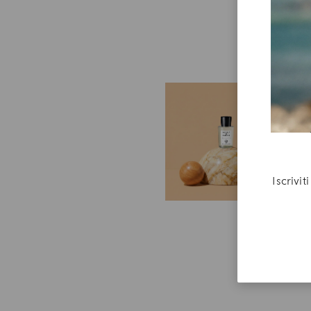
R
B
Un
ac
e 
Iscrivi
tu
do
4