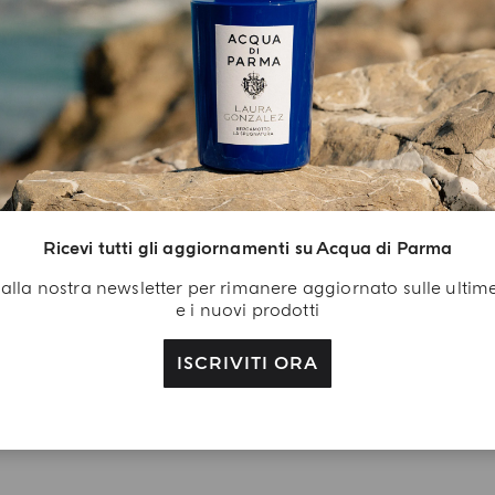
L'ARTE DEL REGALO
egalo Di
envenuto
isciti a noi: crea il tuo
count Acqua di Parma
Ricevi tutti gli aggiornamenti su Acqua di Parma
ricevi in regalo con il
ti alla nostra newsletter per rimanere aggiornato sulle ultim
o primo acquisto il gel
e i nuovi prodotti
ccia alla Colonia da
0 ml
ISCRIVITI ORA