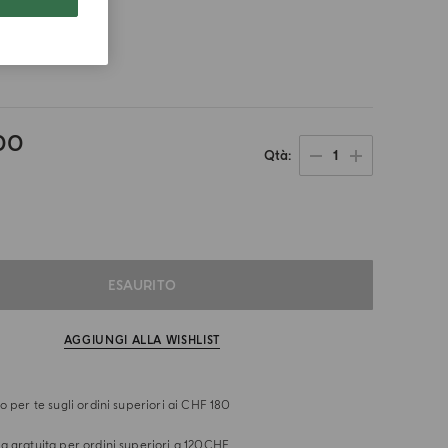
mato
00
1
Qtà
ESAURITO
AGGIUNGI ALLA WISHLIST
o per te sugli ordini superiori ai CHF 180
 gratuita per ordini superiori a 120CHF