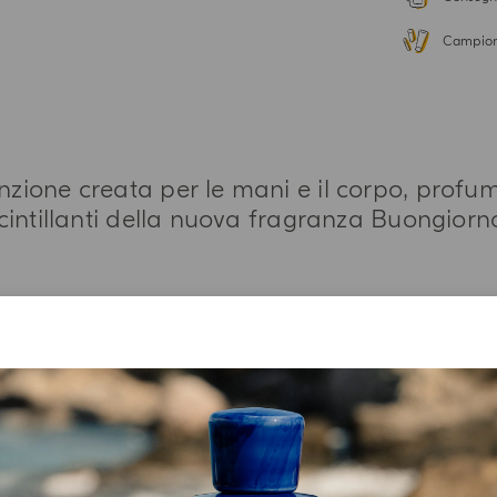
Campion
ione creata per le mani e il corpo, profuma
cintillanti della nuova fragranza Buongiorn
PIÙ INFORMAZIONI
LISTA INGREDIENTI