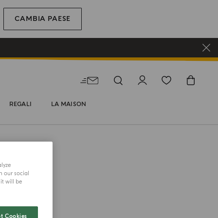
CAMBIA PAESE
REGALI
LA MAISON
alyze
h our social
ANI E CORPO
t will be
iorno
t Cookies