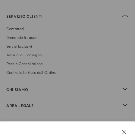
SERVIZIO CLIENTI
Contattaci
Domande frequenti
Servizi Esclusivi
Termini di Consegna
Reso e Cancellazione
Controlla lo Stato dell'Ordine
CHI SIAMO
AREA LEGALE