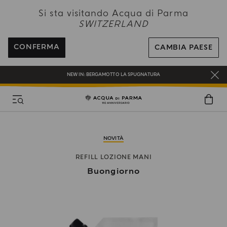
NEW IN:
BERGAMOTTO LA SPUGNATURA
Si sta visitando Acqua di Parma
SWITZERLAND
SPEDIZIONE GRATUITA PER TUTTI GLI ORDINI SUPERIORI A 120 CHF
REGISTRATI E RICEVI UN REGALO SPECIALE CON IL TUO PRIMO ACQUISTO
CONFERMA
CAMBIA PAESE
UN REGALO PER TE SUGLI ORDINI SUPERIORI AI CHF 180
NEW IN:
BERGAMOTTO LA SPUGNATURA
NOVITÀ
REFILL LOZIONE MANI
Buongiorno