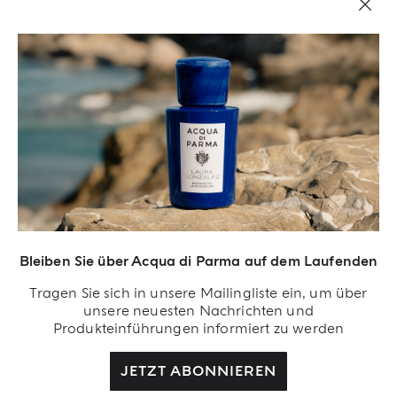
Bleiben Sie über Acqua di Parma auf dem Laufenden
Acqua Di Parma S.r.l., mit einem Kapital von 420 000,00 € registriert im
Tragen Sie sich in unsere Mailingliste ein, um über
Handelsregister von Mailand unter der Nummer IT04215670375 mit Sitz in Via
unsere neuesten Nachrichten und
Giovanni Spadolini 7 Gebäude B 20141 Milano, Italien.
Produkteinführungen informiert zu werden
JETZT ABONNIEREN