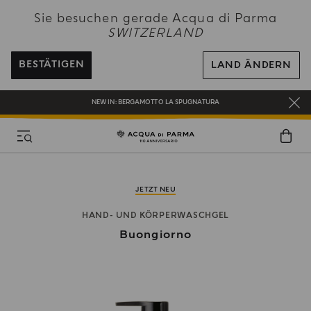
NEW IN:
BERGAMOTTO LA SPUGNATURA
Sie besuchen gerade Acqua di Parma
SWITZERLAND
KOSTENFREIER VERSAND AUF ALLE BESTELLUNGEN ÜBER 120 CHF
REGISTRIEREN SIE SICH UND GENIESSEN SIE EINE WELT VOLLER VORTEILE
BESTÄTIGEN
LAND ÄNDERN
EIN GESCHENK FÜR SIE AUF ALLE BESTELLUNGEN ÜBER CHF 180
NEW IN:
BERGAMOTTO LA SPUGNATURA
JETZT NEU
HAND- UND KÖRPERWASCHGEL
Buongiorno