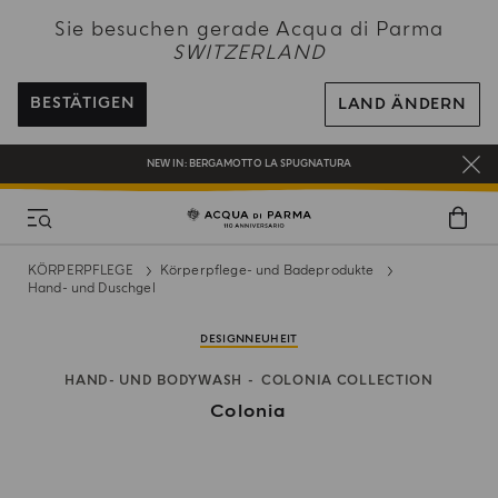
NEW IN:
BERGAMOTTO LA SPUGNATURA
Sie besuchen gerade Acqua di Parma
SWITZERLAND
KOSTENFREIER VERSAND AUF ALLE BESTELLUNGEN ÜBER 120 CHF
REGISTRIEREN SIE SICH UND GENIESSEN SIE EINE WELT VOLLER VORTEILE
BESTÄTIGEN
LAND ÄNDERN
EIN GESCHENK FÜR SIE AUF ALLE BESTELLUNGEN ÜBER CHF 180
NEW IN:
BERGAMOTTO LA SPUGNATURA
KÖRPERPFLEGE
Körperpflege- und Badeprodukte
Hand- und Duschgel
DESIGNNEUHEIT
HAND- UND BODYWASH
COLONIA COLLECTION
Colonia