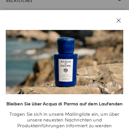
RECHTLICHES
Bleiben Sie über Acqua di Parma auf dem Laufenden
Acqua Di Parma S.r.l., mit einem Kapital von 420 000,00 € registriert im
Tragen Sie sich in unsere Mailingliste ein, um über
Handelsregister von Mailand unter der Nummer IT04215670375 mit Sitz in Via
unsere neuesten Nachrichten und
Giovanni Spadolini 7 Gebäude B 20141 Milano, Italien.
Produkteinführungen informiert zu werden