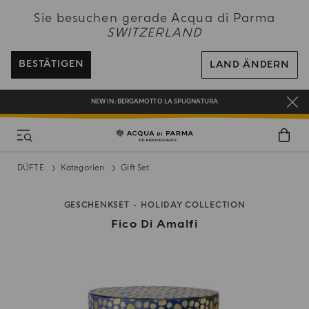
NEW IN:
BERGAMOTTO LA SPUGNATURA
Sie besuchen gerade Acqua di Parma
SWITZERLAND
KOSTENFREIER VERSAND AUF ALLE BESTELLUNGEN ÜBER 120 CHF
REGISTRIEREN SIE SICH UND GENIESSEN SIE EINE WELT VOLLER VORTEILE
BESTÄTIGEN
LAND ÄNDERN
EIN GESCHENK FÜR SIE AUF ALLE BESTELLUNGEN ÜBER CHF 180
NEW IN:
BERGAMOTTO LA SPUGNATURA
DÜFTE
Kategorien
Gift Set
GESCHENKSET
HOLIDAY COLLECTION
Fico Di Amalfi