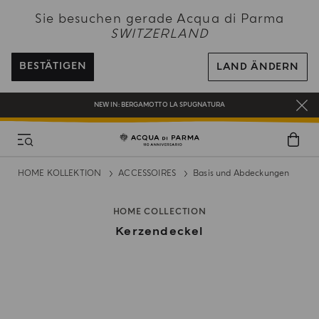
NEW IN:
BERGAMOTTO LA SPUGNATURA
Sie besuchen gerade Acqua di Parma
SWITZERLAND
KOSTENFREIER VERSAND AUF ALLE BESTELLUNGEN ÜBER 120 CHF
REGISTRIEREN SIE SICH UND GENIESSEN SIE EINE WELT VOLLER VORTEILE
BESTÄTIGEN
LAND ÄNDERN
EIN GESCHENK FÜR SIE AUF ALLE BESTELLUNGEN ÜBER CHF 180
NEW IN:
BERGAMOTTO LA SPUGNATURA
HOME KOLLEKTION
ACCESSOIRES
Basis und Abdeckungen
HOME COLLECTION
Kerzendeckel