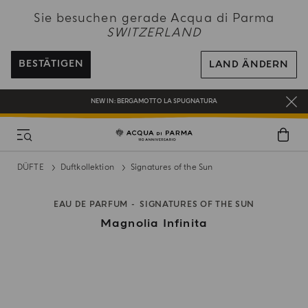
NEW IN:
BERGAMOTTO LA SPUGNATURA
Sie besuchen gerade Acqua di Parma
SWITZERLAND
KOSTENFREIER VERSAND AUF ALLE BESTELLUNGEN ÜBER 120 CHF
REGISTRIEREN SIE SICH UND GENIESSEN SIE EINE WELT VOLLER VORTEILE
BESTÄTIGEN
LAND ÄNDERN
EIN GESCHENK FÜR SIE AUF ALLE BESTELLUNGEN ÜBER CHF 180
NEW IN:
BERGAMOTTO LA SPUGNATURA
DÜFTE
Duftkollektion
Signatures of the Sun
EAU DE PARFUM
SIGNATURES OF THE SUN
Magnolia Infinita