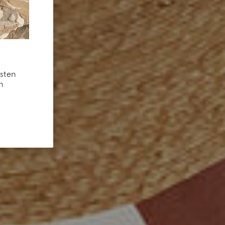
esten
n