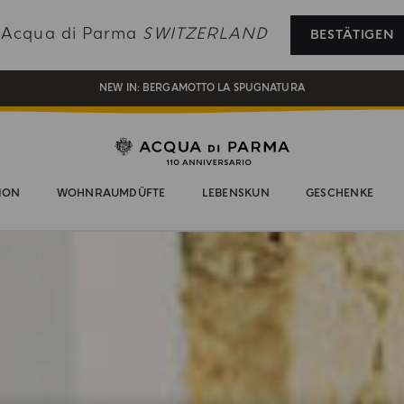
EIN GESCHENK FÜR SIE AUF ALLE BESTELLUNGEN ÜBER CHF 180
e Acqua di Parma
SWITZERLAND
BESTÄTIGEN
NEW IN:
BERGAMOTTO LA SPUGNATURA
KOSTENFREIER VERSAND AUF ALLE BESTELLUNGEN ÜBER 120 CHF
REGISTRIEREN SIE SICH UND GENIESSEN SIE EINE WELT VOLLER VORTEILE
EIN GESCHENK FÜR SIE AUF ALLE BESTELLUNGEN ÜBER CHF 180
ION
WOHNRAUMDÜFTE
LEBENSKUN
GESCHENKE
NEW IN:
BERGAMOTTO LA SPUGNATURA