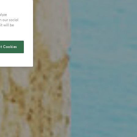
alyze
h our social
t will be
t Cookies