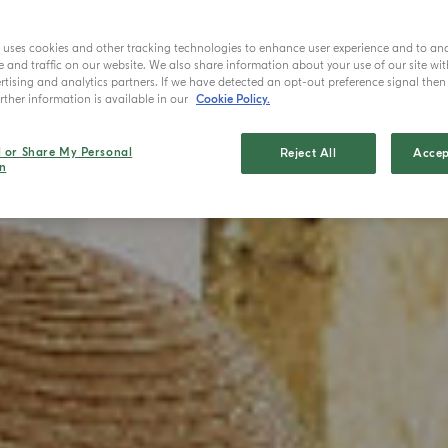
e uses cookies and other tracking technologies to enhance user experience and to an
and traffic on our website. We also share information about your use of our site wit
tising and analytics partners. If we have detected an opt-out preference signal then i
ther information is available in our
Cookie Policy.
l or Share My Personal
Reject All
Accep
n