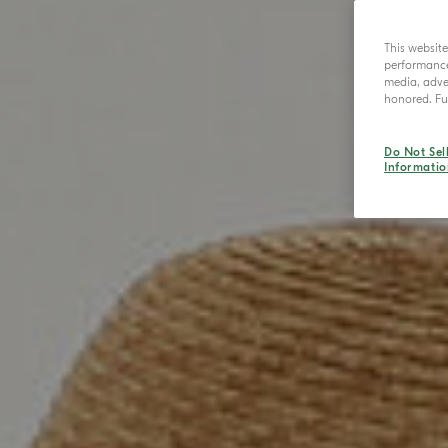
This websit
performance 
media, adver
honored. Fur
Do Not Sel
Informatio