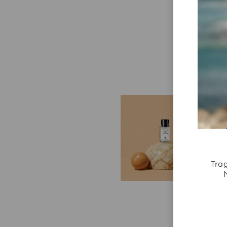
E
W
We
un
be
Trag
A
un
Ih
re
ei