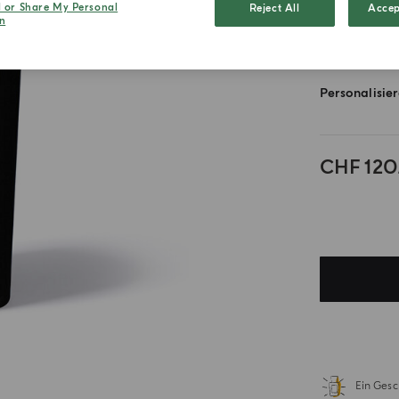
180ml
l or Share My Personal
Reject All
Accep
n
Personalisie
CHF 120
.
Ein Gesc