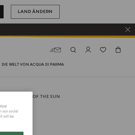
LAND ÄNDERN
DIE WELT VON ACQUA DI PARMA
SIGNATURES OF THE SUN
alyze
h our social
t will be
hre Größe