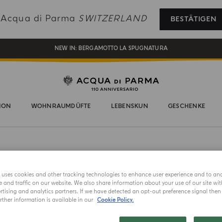
REGISTRIEREN SIE SICH UND GENIESSEN SIE EINE WELT VOLLER VORTEILE
e Acqua di Parma
SWITZERLAND
BESTÄTIGEN
EIN GESCHENK FÜR SIE AUF ALLE BESTELLUNGEN ÜBER CHF 180
NEW IN:
BERGAMOTTO LA SPUGNATURA
ION
WOHNRAUMDÜFTE
LEBENSKUN
GESCHENKE
DIFFUSOR
Yuzu
e uses cookies and other tracking technologies to enhance user experience and to an
and traffic on our website. We also share information about your use of our site wit
tising and analytics partners. If we have detected an opt-out preference signal then i
ther information is available in our
Cookie Policy.
Wählen Sie I