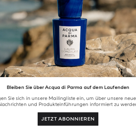
EXKLUSIVE VORTEILE
in Besonderer
illkommensgruß
rden Sie Teil von uns
Bleiben Sie über Acqua di Parma auf dem Laufenden
d lassen Sie sich
lohnen. Erstellen Sie Ihr
en Sie sich in unsere Mailingliste ein, um über unsere neu
cqua di Parma-Konto
Nachrichten und Produkteinführungen informiert zu werde
d erhalten Sie bei
JETZT ABONNIEREN
rem ersten Kauf als
gistrierter Benutzer
ne Colonia duschgel 40