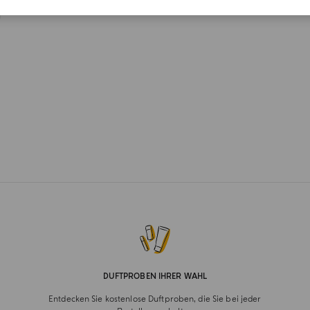
l
DUFTPROBEN IHRER WAHL
Entdecken Sie kostenlose Duftproben, die Sie bei jeder