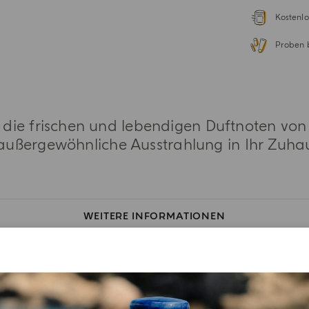
Kostenlo
Proben 
der die frischen und lebendigen Duftnoten vo
außergewöhnliche Ausstrahlung in Ihr Zuhau
WEITERE INFORMATIONEN
DUFTNOTE
INHALTSSTOFFLISTEN