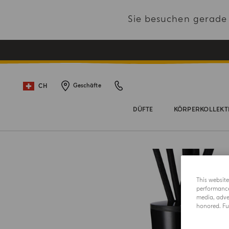
Sie besuchen gerad
CH
Geschäfte
DÜFTE
KÖRPERKOLLEKT
This websit
performance 
media, adver
honored. Fur