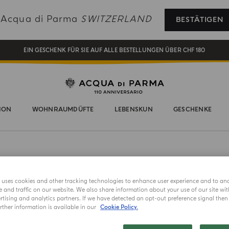
REGISTRIEREN SIE SICH UND GENIESSEN SIE EINE WELT VOLLER VORTEILE
e Acqua di Parma
SWITZERLAND
BESTÄTIGEN
EIN GESCHENK FÜR SIE AUF ALLE BESTELLUNGEN ÜBER CHF 180
NEW IN:
BERGAMOTTO LA SPUGNATURA
ION
WOHNRAUMDÜFTE
LEBENSKUN
GESCHENKE
e uses cookies and other tracking technologies to enhance user experience and to an
and traffic on our website. We also share information about your use of our site wit
tising and analytics partners. If we have detected an opt-out preference signal then i
JETZT NEU
ther information is available in our
Cookie Policy.
FRUTTINI