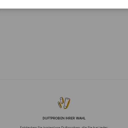
ne Colonia duschgel 40
l
DUFTPROBEN IHRER WAHL
Entdecken Sie kostenlose Duftproben, die Sie bei jeder