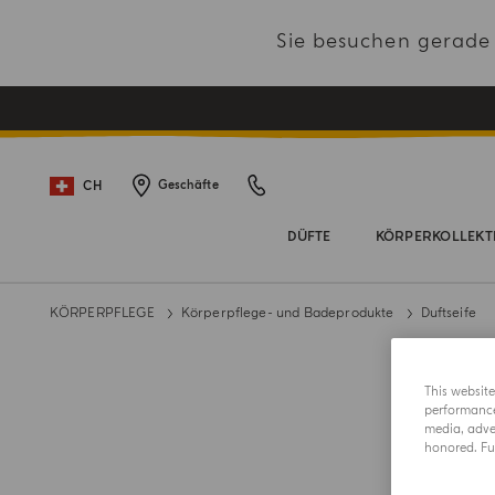
Sie besuchen gerad
CH
Geschäfte
DÜFTE
KÖRPERKOLLEKT
KÖRPERPFLEGE
Körperpflege- und Badeprodukte
Duftseife
This websit
performance 
media, adver
honored. Fur