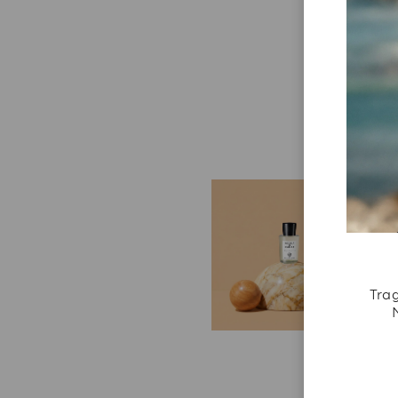
E
W
We
un
be
Trag
A
un
Ih
re