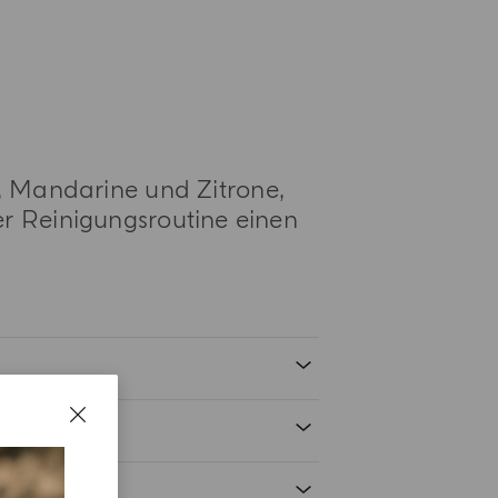
e, Mandarine und Zitrone,
er Reinigungsroutine einen