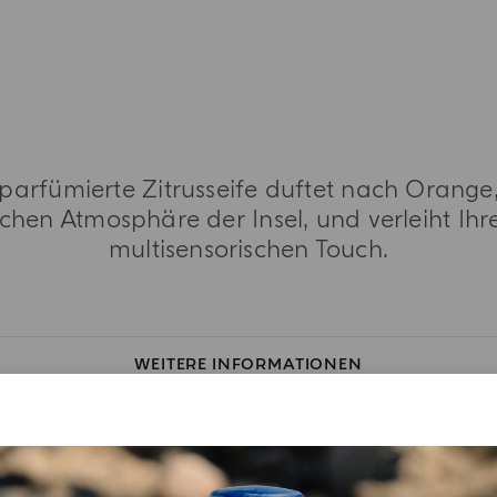
 parfümierte Zitrusseife duftet nach Orang
schen Atmosphäre der Insel, und verleiht Ihr
multisensorischen Touch.
WEITERE INFORMATIONEN
DUFTNOTE
INHALTSSTOFFLISTEN