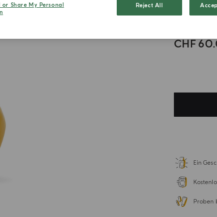
l or Share My Personal
Reject All
Accep
Zitrus
n
CHF 60
.
Ein Gesc
Kostenlo
Proben 