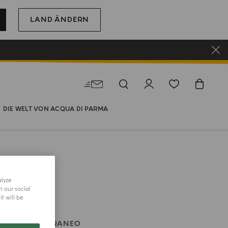
LAND ÄNDERN
DIE WELT VON ACQUA DI PARMA
alyze
h our social
t will be
BLU MEDITERRANEO