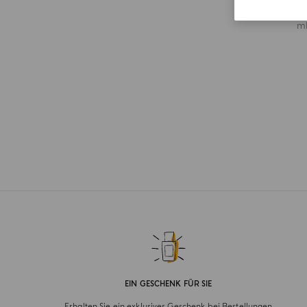
ei
m
EIN GESCHENK FÜR SIE
Erhalten Sie ein exklusives Geschenk bei Bestellungen