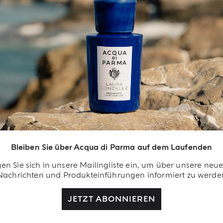
EXKLUSIVE VORTEILE
in Besonderer
illkommensgruß
rden Sie Teil von uns
Bleiben Sie über Acqua di Parma auf dem Laufenden
d lassen Sie sich
lohnen. Erstellen Sie Ihr
en Sie sich in unsere Mailingliste ein, um über unsere neu
Nachrichten und Produkteinführungen informiert zu werde
cqua di Parma-Konto
d erhalten Sie bei
JETZT ABONNIEREN
rem ersten Kauf als
gistrierter Benutzer