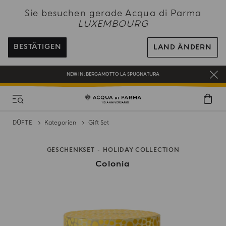
NEW IN:
BERGAMOTTO LA SPUGNATURA
Sie besuchen gerade Acqua di Parma
BEI ALLEN BESTELLUNGEN ÜBER 120€ ERHALTEN SIE EINE KOSTENLOSE
LUXEMBOURG
LIEFERUNG
REGISTRIEREN SIE SICH UND GENIESSEN SIE EINE WELT VOLLER VORTEILE
BESTÄTIGEN
LAND ÄNDERN
EIN GESCHENK FÜR SIE AUF ALLE BESTELLUNGEN ÜBER 180€
NEW IN:
BERGAMOTTO LA SPUGNATURA
DÜFTE
Kategorien
Gift Set
GESCHENKSET
HOLIDAY COLLECTION
Colonia