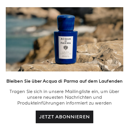
Bleiben Sie über Acqua di Parma auf dem Laufenden
Acqua Di Parma S.r.l., mit einem Kapital von 420 000,00 € registriert im
Tragen Sie sich in unsere Mailingliste ein, um über
Handelsregister von Mailand unter der Nummer IT04215670375 mit Sitz in Via
unsere neuesten Nachrichten und
Giovanni Spadolini 7 Gebäude B 20141 Milano, Italien.
Produkteinführungen informiert zu werden
JETZT ABONNIEREN