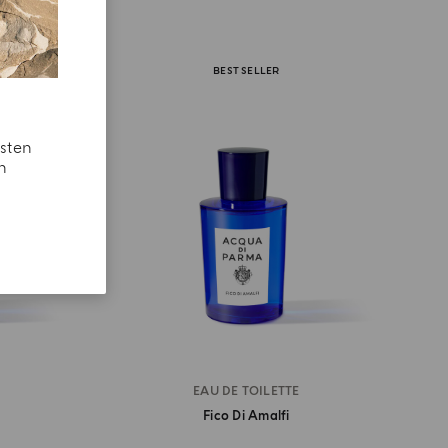
BEST SELLER
esten
n
EAU DE TOILETTE
Fico Di Amalfi