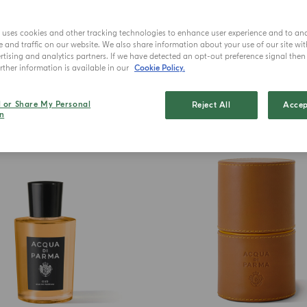
ichten und Produkteinführungen auf dem Laufenden zu bl
e uses cookies and other tracking technologies to enhance user experience and to an
and traffic on our website. We also share information about your use of our site wit
tising and analytics partners. If we have detected an opt-out preference signal then i
ther information is available in our
Cookie Policy.
l or Share My Personal
Reject All
Accep
n
BEST SELLER