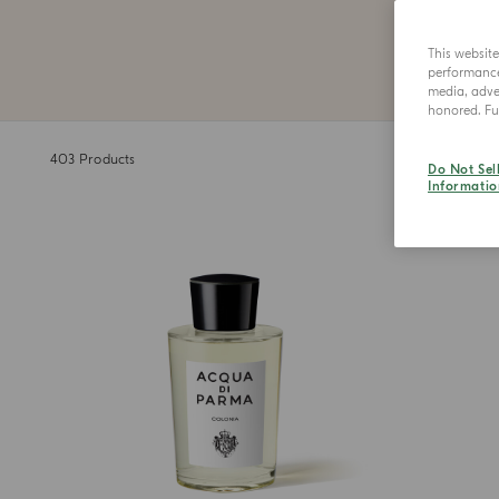
Nachr
This websit
performance 
media, adver
honored. Fur
403
Products
Do Not Sel
Informatio