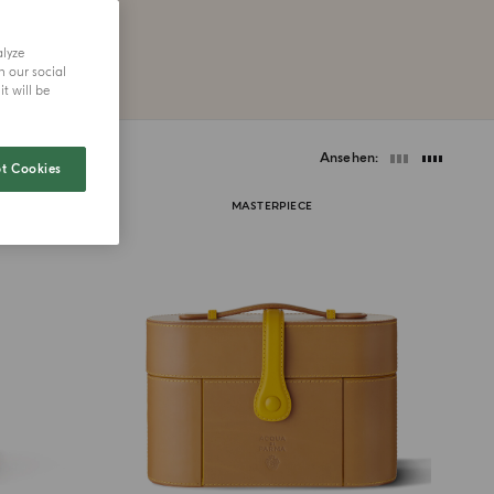
eiben.
alyze
h our social
t will be
Ansehen
t Cookies
MASTERPIECE