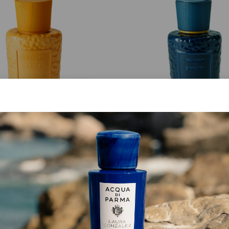
MASTERPIECE
MASTERPIECE
Giallo Cima Flakon
Blu Fedaia Flakon
ab
CHF 233.00
ab
CHF 233.00
JETZT EINKAUFEN
JETZT EINKAUFEN