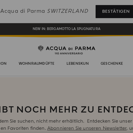
REGISTRIEREN SIE SICH UND GENIESSEN SIE EINE WELT VOLLER VORTEILE
e Acqua di Parma
SWITZERLAND
BESTÄTIGEN
EIN GESCHENK FÜR SIE AUF ALLE BESTELLUNGEN ÜBER CHF 180
NEW IN:
BERGAMOTTO LA SPUGNATURA
ION
WOHNRAUMDÜFTE
LEBENSKUN
GESCHENKE
GIBT NOCH MEHR ZU ENTDE
 dem Sie suchen, nicht mehr erhältlich. Entdecken Sie un
uen Favoriten finden.
Abonnieren Sie unseren Newsletter
, 