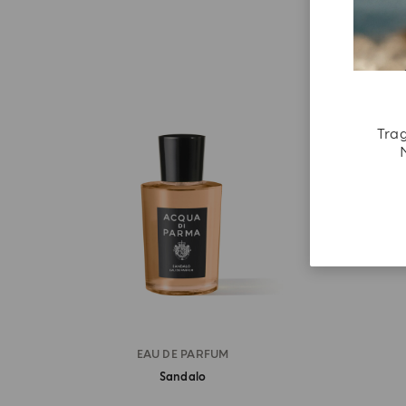
Trag
EAU DE PARFUM
Sandalo