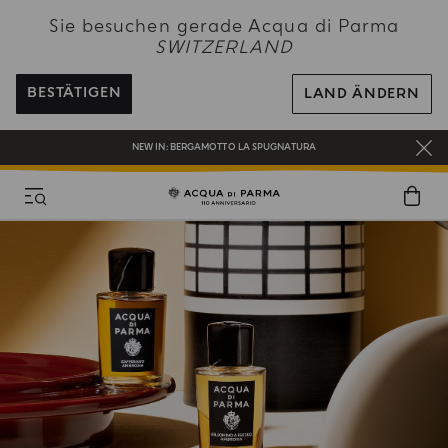
NEW IN:
BERGAMOTTO LA SPUGNATURA
Sie besuchen gerade Acqua di Parma
SWITZERLAND
KOSTENFREIER VERSAND AUF ALLE BESTELLUNGEN ÜBER 120 CHF
REGISTRIEREN SIE SICH UND GENIESSEN SIE EINE WELT VOLLER VORTEILE
BESTÄTIGEN
LAND ÄNDERN
EIN GESCHENK FÜR SIE AUF ALLE BESTELLUNGEN ÜBER CHF 180
NEW IN:
BERGAMOTTO LA SPUGNATURA