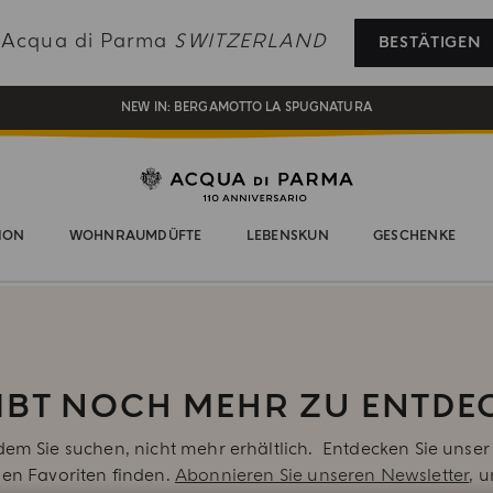
REGISTRIEREN SIE SICH UND GENIESSEN SIE EINE WELT VOLLER VORTEILE
e Acqua di Parma
SWITZERLAND
BESTÄTIGEN
EIN GESCHENK FÜR SIE AUF ALLE BESTELLUNGEN ÜBER CHF 180
NEW IN:
BERGAMOTTO LA SPUGNATURA
ION
WOHNRAUMDÜFTE
LEBENSKUN
GESCHENKE
GIBT NOCH MEHR ZU ENTDE
 dem Sie suchen, nicht mehr erhältlich. Entdecken Sie un
uen Favoriten finden.
Abonnieren Sie unseren Newsletter
, 