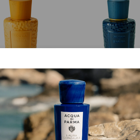
MASTERPIECE
MASTERPIECE
Giallo Cima Flakon
Blu Fedaia Flakon
ab
CHF 233.00
ab
CHF 233.00
JETZT EINKAUFEN
JETZT EINKAUFEN