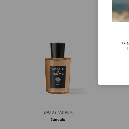
Trag
EAU DE PARFUM
Sandalo