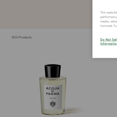
Nachr
This websit
performance 
media, adver
honored. Fur
403
Products
Do Not Sel
Informatio