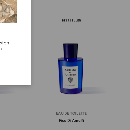
BEST SELLER
esten
n
EAU DE TOILETTE
Fico Di Amalfi