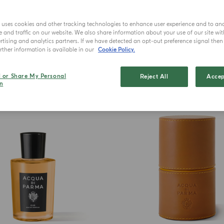
ichten und Produkteinführungen auf dem Laufenden zu bl
e uses cookies and other tracking technologies to enhance user experience and to an
and traffic on our website. We also share information about your use of our site wit
tising and analytics partners. If we have detected an opt-out preference signal then i
ther information is available in our
Cookie Policy.
l or Share My Personal
Reject All
Accep
n
BEST SELLER