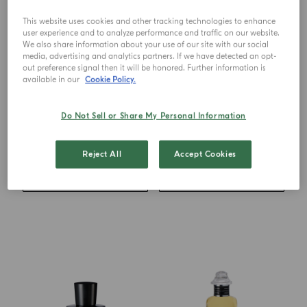
This website uses cookies and other tracking technologies to enhance
user experience and to analyze performance and traffic on our website.
We also share information about your use of our site with our social
media, advertising and analytics partners. If we have detected an opt-
out preference signal then it will be honored. Further information is
available in our
Cookie Policy.
EAU DE TOILETTE
EAU DE PARFUM
Mandorlo Di Sicilia
Zafferano
Do Not Sell or Share My Personal Information
de
€ 118.00
de
€ 115.00
Reject All
Accept Cookies
AJOUTER AU PANIER
AJOUTER AU PANIER