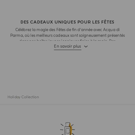
DES CADEAUX UNIQUES POUR LES FÊTES
Célébrez la magie des Fêtes de fin d'année avec Acqua di
Parma, où les meilleurs cadeaux sont soigneusement présentés
dans nos boîtes jaunes iconiques finies à la main. Des
En savoir plus
nouveautés de la saison aux cadeaux uniques que l'on offre
une seule fois par an, c'est une immersion totale dans notre
univers avec une ode à la saison des Fêtes. Découvrez la
collection et trouvez le cadeau idéal pour apporter de la joie à
vos proches dès aujourd'hui.
Holiday Collection