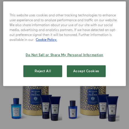
COFFRET CADEAU
COFFRET CADEAU
Colonia C.l.u.b.
Colonia Essenza
This website uses cookies and other tracking technologies to enhance
user experience and to analyze performance and traffic on our website.
We also share information about your use of our site with our social
media, advertising and analytics partners. If we have detected an opt-
€ 173.00
€ 173.00
out preference signal then it will be honored. Further information is
available in our
Cookie Policy.
AJOUTER AU PANIER
AJOUTER AU PANIER
Do Not Sell or Share My Personal Information
Reject All
Accept Cookies