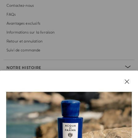
Contactez-nous
FAQs
Avantages exclusifs
Informations sur la livraison
Retour et annulation
Suivi de commande
NOTRE HISTOIRE
RUBRIQUE JURIDIQUE