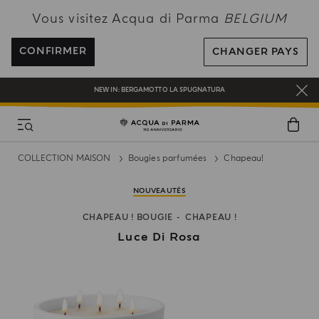
PROFITEZ DE LA LIVRAISON OFFERTE POUR TOUTE COMMANDE SUPÉRIEURE
Vous visitez Acqua di Parma
BELGIUM
À 120€
INSCRIVEZ-VOUS ET PROFITEZ DE NOS AVANTAGES
CONFIRMER
CHANGER PAYS
CADEAU OFFERT POUR TOUTE COMMANDE SUPÉRIEURE À 180€
NEW IN:
BERGAMOTTO LA SPUGNATURA
COLLECTION MAISON
Bougies parfumées
Chapeau!
NOUVEAUTÉS
CHAPEAU ! BOUGIE
CHAPEAU !
Luce Di Rosa