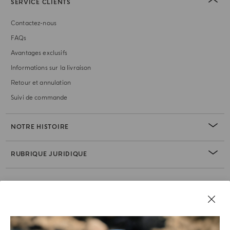
SERVICE CLIENTS
Contactez-nous
FAQs
Avantages exclusifs
Informations sur la livraison
Retour et annulation
Suivi de commande
NOTRE HISTOIRE
RUBRIQUE JURIDIQUE