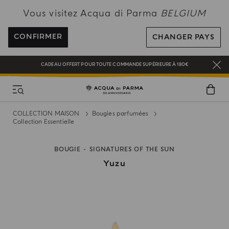
Vous visitez Acqua di Parma
BELGIUM
NEW IN:
BERGAMOTTO LA SPUGNATURA
PROFITEZ DE LA LIVRAISON OFFERTE POUR TOUTE COMMANDE SUPÉRIEURE
À 120€
CONFIRMER
CHANGER PAYS
INSCRIVEZ-VOUS ET PROFITEZ DE NOS AVANTAGES
CADEAU OFFERT POUR TOUTE COMMANDE SUPÉRIEURE À 180€
NEW IN:
BERGAMOTTO LA SPUGNATURA
COLLECTION MAISON
Bougies parfumées
Collection Essentielle
BOUGIE
SIGNATURES OF THE SUN
Yuzu