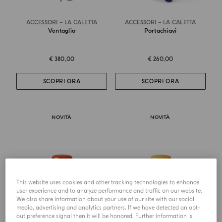
ACCESSORI – LA CALETTA
ACCESSORI – LA CALETTA
Ventaglio
Portachiavi
€ 380,00
€ 260,00
SCOPRI ORA
SCOPRI ORA
NOVITÀ
NOVITÀ
This website uses cookies and other tracking technologies to enhance
user experience and to analyze performance and traffic on our website.
We also share information about your use of our site with our social
media, advertising and analytics partners. If we have detected an opt-
out preference signal then it will be honored. Further information is