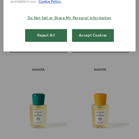
available in our
Cookie Policy.
EAU DE PARFUM
EAU DE PARFUM
Buongiorno Gioco Del Destino
Buongiorno Al Bacio
Do Not Sell or Share My Personal Information
€ 270,00
€ 270,00
Reject All
Accept Cookies
AGGIUNGI AL
AGGIUNGI AL
CARRELLO
CARRELLO
NOVITÀ
NOVITÀ