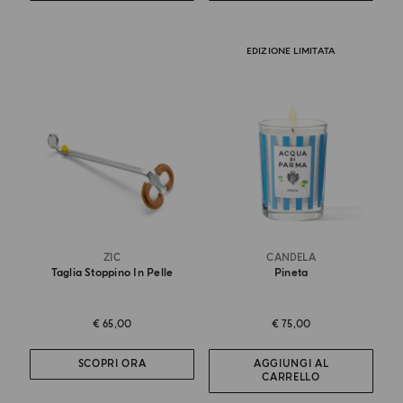
EDIZIONE LIMITATA
ZIC
CANDELA
Taglia Stoppino In Pelle
Pineta
€ 65,00
€ 75,00
SCOPRI ORA
AGGIUNGI AL
CARRELLO