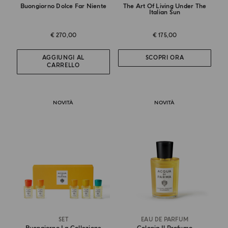
Buongiorno Dolce Far Niente
The Art Of Living Under The
Italian Sun
€ 270,00
€ 175,00
AGGIUNGI AL
SCOPRI ORA
CARRELLO
NOVITÀ
NOVITÀ
SET
EAU DE PARFUM