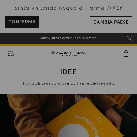
Si sta visitando Acqua di Parma
ITALY
UN REGALO PER TE SUGLI ORDINI SUPERIORI AI 180€
CONFERMA
CAMBIA PAESE
NEW IN:
BERGAMOTTO LA SPUGNATURA
SPEDIZIONI GRATUITE PER ORDINI SUPERIORI A 120€
REGISTRATI E RICEVI UN REGALO SPECIALE CON IL TUO PRIMO ACQUISTO
UN REGALO PER TE SUGLI ORDINI SUPERIORI AI 180€
IDEE
NEW IN:
BERGAMOTTO LA SPUGNATURA
Lasciati conquistare dall'arte del regalo