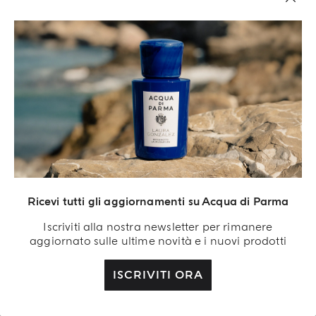
DIFFUSORE
SET REGALO
Bosco
Mini Candles Set
€ 102,00
€ 98,00
Ricevi tutti gli aggiornamenti su Acqua di Parma
Iscriviti alla nostra newsletter per rimanere
AGGIUNGI AL
AGGIUNGI AL
CARRELLO
CARRELLO
aggiornato sulle ultime novità e i nuovi prodotti
ISCRIVITI ORA