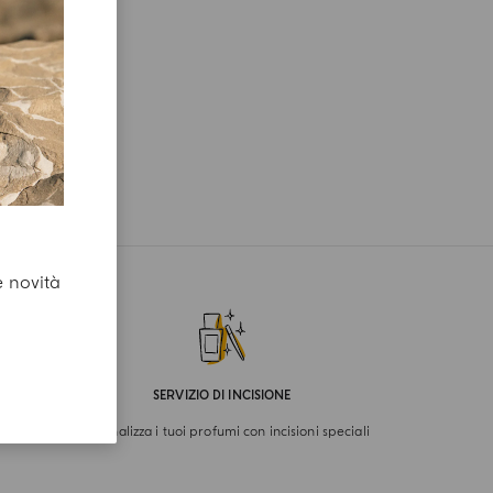
e novità
SERVIZIO DI INCISIONE
Personalizza i tuoi profumi con incisioni speciali