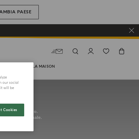
AMBIA PAESE
REGALI
LA MAISON
alyze
h our social
t will be
t Cookies