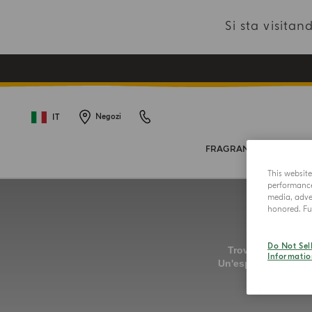
Si sta visit
IT
Negozi
FRAGRANZE
PROD
This websit
performance 
media, adver
honored. Fur
Do Not Sel
Informatio