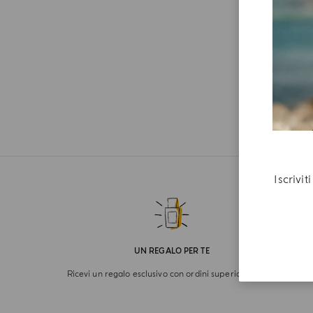
Iscrivi
UN REGALO PER TE
Ricevi un regalo esclusivo con ordini superiori a 180€