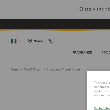
Si sta visit
IT
Negozi
FRAGRANZE
PROD
Casa
Car Diffuser
Fragrance Travel Holder
This websit
performance 
media, adver
honored. Fur
Do Not Sel