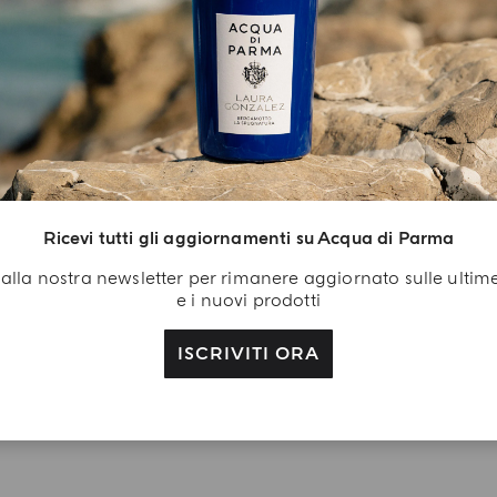
L'ARTE DEL REGALO
egalo Di
envenuto
isciti a noi: crea il tuo
Ricevi tutti gli aggiornamenti su Acqua di Parma
count Acqua di Parma
ricevi in regalo con il
ti alla nostra newsletter per rimanere aggiornato sulle ultim
e i nuovi prodotti
o primo acquisto il gel
ccia alla Colonia da
ISCRIVITI ORA
0 ml