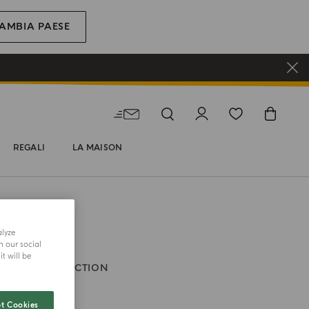
AMBIA PAESE
REGALI
LA MAISON
alyze
h our social
t will be
LONIA COLLECTION
 Tan
t Cookies