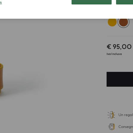
n
Seleziona il 
€ 95,00
Iva Inclusa
Un regal
Consegna