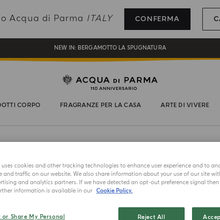
REGISTRATI E RICEVI UN REGALO SPECIALE CON IL TUO PRIMO ACQUISTO
ando Acqua di Parma
ITALY
CONFERMA
C
UN REGALO PER TE SUGLI ORDINI SUPERIORI AI 180€
NEW IN:
BERGAMOTTO LA SPUGNATURA
OTTI CORPO
FRAGRANZE PER LA CASA
ARTE DI VIVERE
e uses cookies and other tracking technologies to enhance user experience and to an
MASTERPIECE
and traffic on our website. We also share information about your use of our site wit
tising and analytics partners. If we have detected an opt-out preference signal then i
TAZZA
CO
ther information is available in our
Cookie Policy.
Totem
l or Share My Personal
Reject All
Accep