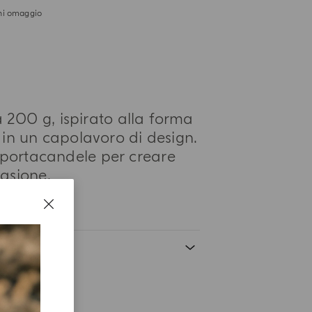
i omaggio
200 g, ispirato alla forma
 in un capolavoro di design.
 portacandele per creare
asione.