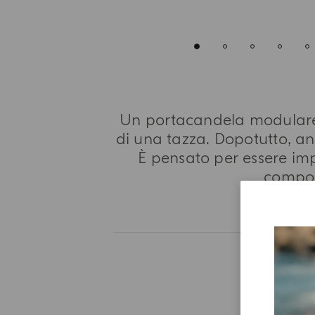
Un portacandela modulare 
di una tazza. Dopotutto, an
È pensato per essere im
compos