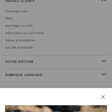
SERVICE CLIENTS
Contactez-nous
FAQs
Avantages exclusifs
Informations sur la livraison
Retour et annulation
Suivi de commande
NOTRE HISTOIRE
RUBRIQUE JURIDIQUE