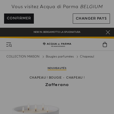
PROFITEZ DE LA LIVRAISON OFFERTE POUR TOUTE COMMANDE SUPÉRIEURE
Vous visitez Acqua di Parma
BELGIUM
À 120€
INSCRIVEZ-VOUS ET PROFITEZ DE NOS AVANTAGES
CONFIRMER
CHANGER PAYS
CADEAU OFFERT POUR TOUTE COMMANDE SUPÉRIEURE À 180€
NEW IN:
BERGAMOTTO LA SPUGNATURA
COLLECTION MAISON
Bougies parfumées
Chapeau!
NOUVEAUTÉS
CHAPEAU ! BOUGIE
CHAPEAU !
Zafferano