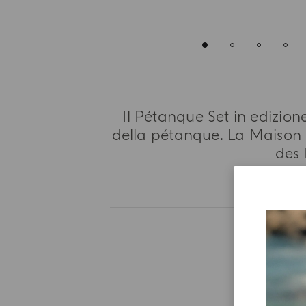
Il Pétanque Set in edizion
della pétanque. La Maison l
des 