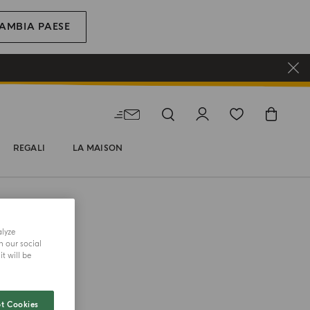
AMBIA PAESE
REGALI
LA MAISON
alyze
h our social
t will be
LLECTION
t Cookies