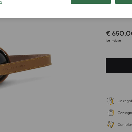
n
ESCLUSIVA
Pétan
€ 650,
Iva Inclusa
Un regal
Consegna
Campion