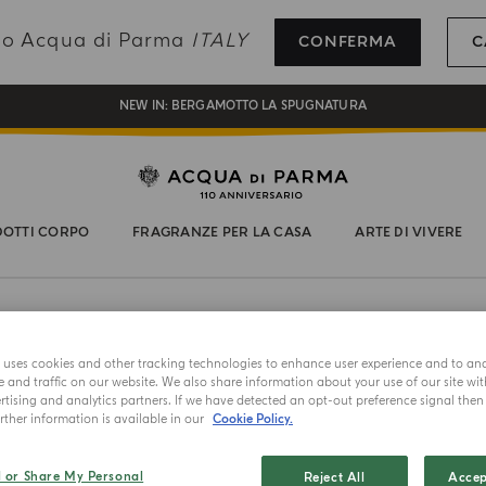
REGISTRATI E RICEVI UN REGALO SPECIALE CON IL TUO PRIMO ACQUISTO
ando Acqua di Parma
ITALY
CONFERMA
C
UN REGALO PER TE SUGLI ORDINI SUPERIORI AI 180€
NEW IN:
BERGAMOTTO LA SPUGNATURA
OTTI CORPO
FRAGRANZE PER LA CASA
ARTE DI VIVERE
e uses cookies and other tracking technologies to enhance user experience and to an
and traffic on our website. We also share information about your use of our site wit
tising and analytics partners. If we have detected an opt-out preference signal then i
ther information is available in our
Cookie Policy.
MASTERPIECE
RESORT CO
l or Share My Personal
Reject All
Accep