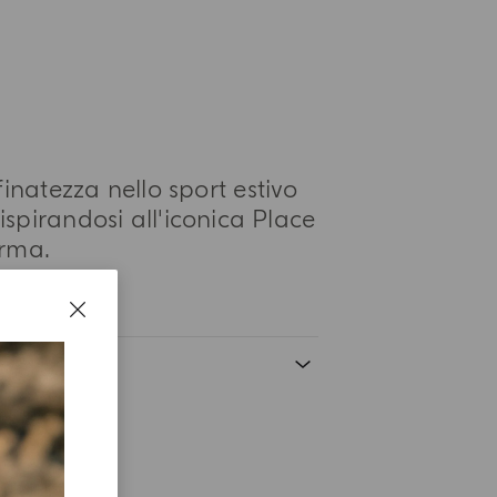
inatezza nello sport estivo
spirandosi all'iconica Place
arma.