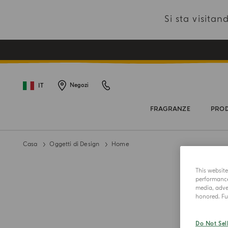
Si sta visit
IT
Negozi
FRAGRANZE
PROD
Casa
Oggetti di Design
Home
This websit
performance 
media, adver
honored. Fur
Do Not Sel