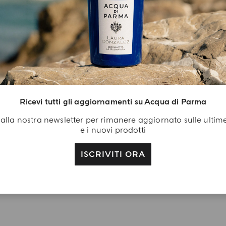
L'ARTE DEL REGALO
egalo Di
envenuto
isciti a noi: crea il tuo
count Acqua di Parma
Ricevi tutti gli aggiornamenti su Acqua di Parma
ricevi in regalo con il
ti alla nostra newsletter per rimanere aggiornato sulle ultim
o primo acquisto il gel
e i nuovi prodotti
ccia alla Colonia da
0 ml
ISCRIVITI ORA