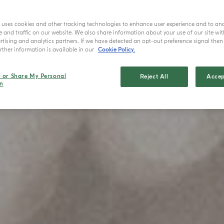
e uses cookies and other tracking technologies to enhance user experience and to an
and traffic on our website. We also share information about your use of our site wit
tising and analytics partners. If we have detected an opt-out preference signal then i
ther information is available in our
Cookie Policy.
l or Share My Personal
Reject All
Accep
n