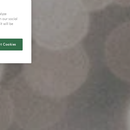
alyze
h our social
t will be
t Cookies