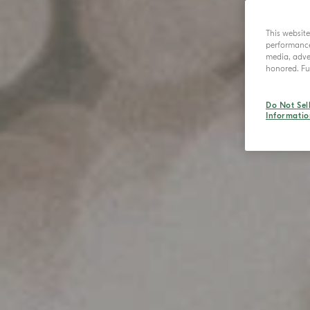
This websit
performance 
media, adver
honored. Fur
Do Not Sel
Informatio