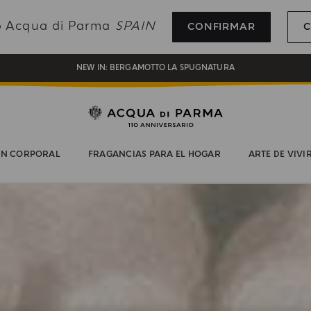
REGALO EN TODOS LOS PEDIDOS SUPERIORES A 180€
do Acqua di Parma
SPAIN
CONFIRMAR
C
NEW IN:
BERGAMOTTO LA SPUGNATURA
ENVÍO GRATUITO EN PEDIDOS SUPERIORES A 120€
REGÍSTRATE Y DISFRUTA DE UN MUNDO DE BENEFICIOS
REGALO EN TODOS LOS PEDIDOS SUPERIORES A 180€
NEW IN:
BERGAMOTTO LA SPUGNATURA
ÓN CORPORAL
FRAGANCIAS PARA EL HOGAR
ARTE DE VIVI