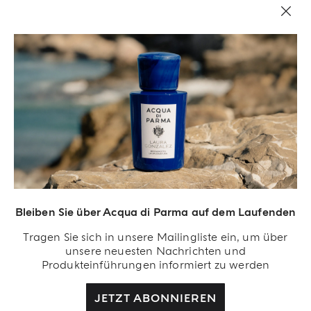
RECHTLICHES
Bleiben Sie über Acqua di Parma auf dem Laufenden
Tragen Sie sich in unsere Mailingliste ein, um über
unsere neuesten Nachrichten und
Produkteinführungen informiert zu werden
JETZT ABONNIEREN
Acqua Di Parma S.r.l., mit einem Kapital von 420 000,00 € registriert im