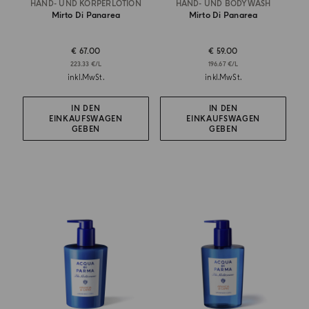
HAND- UND KÖRPERLOTION
HAND- UND BODYWASH
Mirto Di Panarea
Mirto Di Panarea
€ 67.00
€ 59.00
223.33 €/L
196.67 €/L
inkl.MwSt.
inkl.MwSt.
IN DEN
IN DEN
EINKAUFSWAGEN
EINKAUFSWAGEN
GEBEN
GEBEN