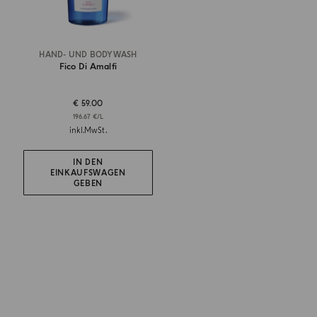
HAND- UND BODYWASH
Fico Di Amalfi
€ 59.00
196.67 €/L
inkl.MwSt.
IN DEN
EINKAUFSWAGEN
GEBEN