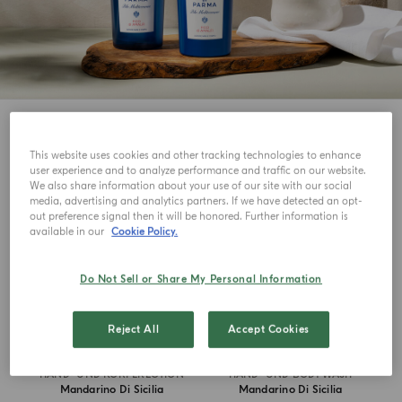
7
Ansehen
This website uses cookies and other tracking technologies to enhance
JETZT NEU
JETZT NEU
user experience and to analyze performance and traffic on our website.
We also share information about your use of our site with our social
media, advertising and analytics partners. If we have detected an opt-
out preference signal then it will be honored. Further information is
available in our
Cookie Policy.
Do Not Sell or Share My Personal Information
Reject All
Accept Cookies
HAND- UND KÖRPERLOTION
HAND- UND BODYWASH
Mandarino Di Sicilia
Mandarino Di Sicilia