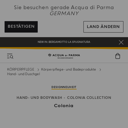
NEW IN:
BERGAMOTTO LA SPUGNATURA
Sie besuchen gerade Acqua di Parma
BEI ALLEN BESTELLUNGEN ÜBER 120€ ERHALTEN SIE EINE KOSTENLOSE
GERMANY
LIEFERUNG
REGISTRIEREN SIE SICH UND GENIESSEN SIE EINE WELT VOLLER VORTEILE
BESTÄTIGEN
LAND ÄNDERN
EIN GESCHENK FÜR SIE AUF ALLE BESTELLUNGEN ÜBER 180€
NEW IN:
BERGAMOTTO LA SPUGNATURA
KÖRPERPFLEGE
Körperpflege- und Badeprodukte
Hand- und Duschgel
DESIGNNEUHEIT
HAND- UND BODYWASH
COLONIA COLLECTION
Colonia