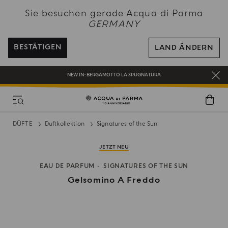
NEW IN:
BERGAMOTTO LA SPUGNATURA
Sie besuchen gerade Acqua di Parma
BEI ALLEN BESTELLUNGEN ÜBER 120€ ERHALTEN SIE EINE KOSTENLOSE
GERMANY
LIEFERUNG
REGISTRIEREN SIE SICH UND GENIESSEN SIE EINE WELT VOLLER VORTEILE
BESTÄTIGEN
LAND ÄNDERN
EIN GESCHENK FÜR SIE AUF ALLE BESTELLUNGEN ÜBER 180€
NEW IN:
BERGAMOTTO LA SPUGNATURA
DÜFTE
Duftkollektion
Signatures of the Sun
JETZT NEU
EAU DE PARFUM
SIGNATURES OF THE SUN
Gelsomino A Freddo