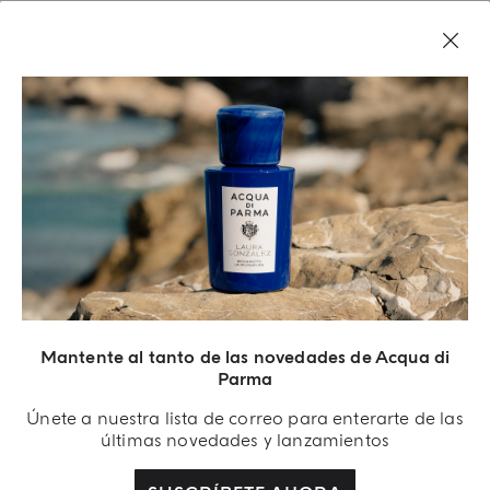
Mantente al tanto de las novedades de Acqua di
Parma
Acqua Di Parma S.r.l., con un capital de 420 000.00 € registrado en el Registro de
Comercio de Milán con el número IT04215670375 con sede en Via Giovanni
Únete a nuestra lista de correo para enterarte de las
Spadolini 7 Edificio B 20141 Milán, Italia.
últimas novedades y lanzamientos