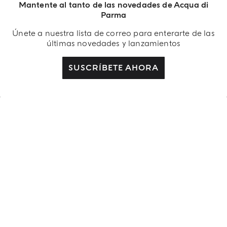
Mantente al tanto de las novedades de Acqua di
Parma
UN REGALO PARA TI
Únete a nuestra lista de correo para enterarte de las
Recibe un regalo exclusivo con pedidos superiores a
últimas novedades y lanzamientos
180 €
SUSCRÍBETE AHORA
REGÍSTRATE AHORA
SERVICIO AL CLIENTE