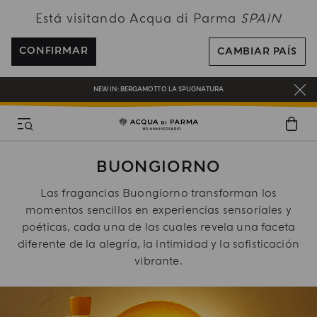
Está visitando Acqua di Parma
SPAIN
ENVÍO GRATUITO EN PEDIDOS SUPERIORES A 120€
REGÍSTRATE Y DISFRUTA DE UN MUNDO DE BENEFICIOS
CONFIRMAR
CAMBIAR PAÍS
REGALO EN TODOS LOS PEDIDOS SUPERIORES A 180€
NEW IN:
BERGAMOTTO LA SPUGNATURA
BUONGIORNO
Las fragancias Buongiorno transforman los
momentos sencillos en experiencias sensoriales y
poéticas, cada una de las cuales revela una faceta
diferente de la alegría, la intimidad y la sofisticación
vibrante.