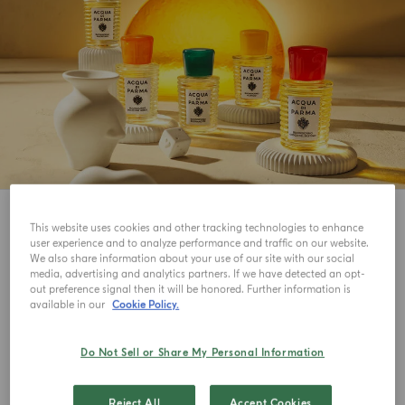
7
Ver
This website uses cookies and other tracking technologies to enhance
user experience and to analyze performance and traffic on our website.
We also share information about your use of our site with our social
NOVEDADES
NOVEDADES
media, advertising and analytics partners. If we have detected an opt-
out preference signal then it will be honored. Further information is
available in our
Cookie Policy.
Do Not Sell or Share My Personal Information
Reject All
Accept Cookies