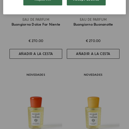
EAU DE PARFUM
EAU DE PARFUM
Buongiorno Dolce Far Niente
Buongiorno Buonanotte
€ 270.00
€ 270.00
AÑADIR A LA CESTA
AÑADIR A LA CESTA
NOVEDADES
NOVEDADES