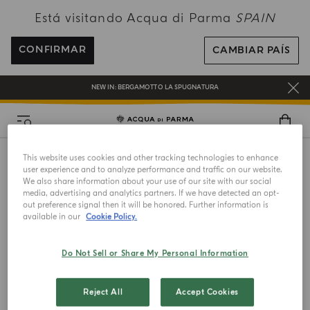
Está visitando Acqua di Parma
SPAIN
ENVÍO GRATUITO EN PEDIDOS SUPERIORES A 120€
REGÍSTRATE Y DISFRUTA DE UN MUNDO DE BENEFICIOS
CONFIRMAR
CAMBIAR PAÍS
REGALO EN TODOS LOS PEDIDOS SUPERIORES A 180€
NEW IN:
BERGAMOTTO LA SPUGNATURA
This website uses cookies and other tracking technologies to enhance
user experience and to analyze performance and traffic on our website.
We also share information about your use of our site with our social
media, advertising and analytics partners. If we have detected an opt-
out preference signal then it will be honored. Further information is
available in our
Cookie Policy.
UN REGALO PARA TI
Recibe un regalo exclusivo con pedidos superiores a
Do Not Sell or Share My Personal Information
180 €
Reject All
Accept Cookies