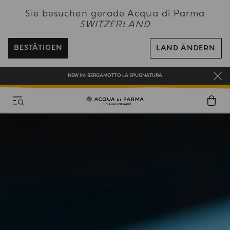
NEW IN:
BERGAMOTTO LA SPUGNATURA
Sie besuchen gerade Acqua di Parma
SWITZERLAND
KOSTENFREIER VERSAND AUF ALLE BESTELLUNGEN ÜBER 120 CHF
REGISTRIEREN SIE SICH UND GENIESSEN SIE EINE WELT VOLLER VORTEILE
BESTÄTIGEN
LAND ÄNDERN
EIN GESCHENK FÜR SIE AUF ALLE BESTELLUNGEN ÜBER CHF 180
NEW IN:
BERGAMOTTO LA SPUGNATURA