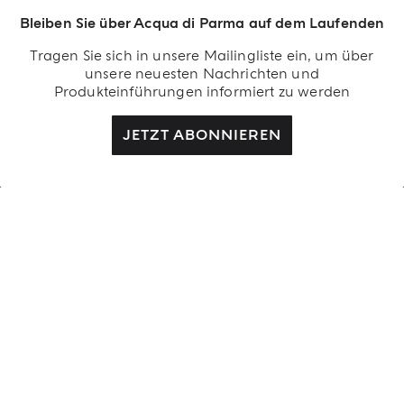
Bleiben Sie über Acqua di Parma auf dem Laufenden
Tragen Sie sich in unsere Mailingliste ein, um über
unsere neuesten Nachrichten und
Produkteinführungen informiert zu werden
ERHÄLTLICH IN AUSGEWÄHLTEN BOUTIQUEN
BUONGIORNO AL SOLE
JETZT ABONNIEREN
MILANO
PARIS
unter
Via Gesù, 1
205 rue Saint Honoré Paris