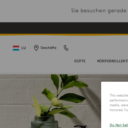
Sie besuchen gerad
LU
Geschäfte
DÜFTE
KÖRPERKOLLEKT
This websit
performance 
media, adver
honored. Fur
Do Not Sel