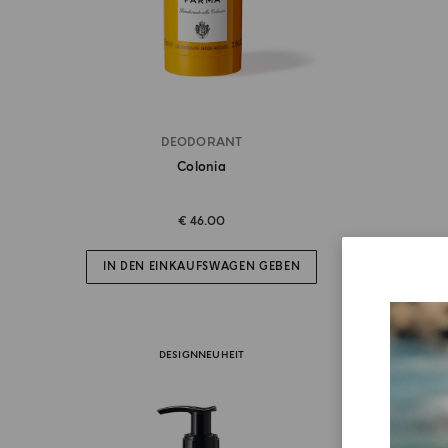
DEODORANT
Colonia
€ 46.00
IN DEN EINKAUFSWAGEN GEBEN
IN D
DESIGNNEUHEIT