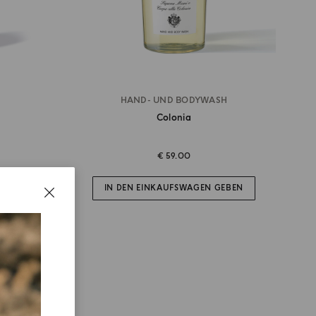
HAND- UND BODYWASH
Colonia
€ 59.00
GEBEN
IN DEN EINKAUFSWAGEN GEBEN