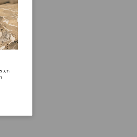
esten
n