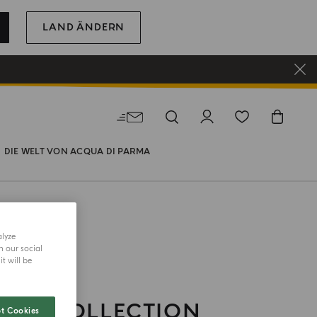
LAND ÄNDERN
DIE WELT VON ACQUA DI PARMA
alyze
h our social
t will be
NIA COLLECTION
t Cookies