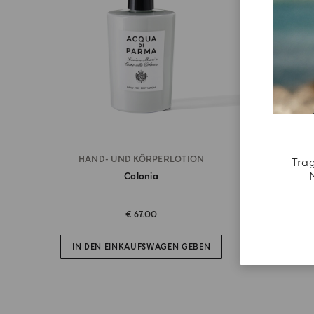
HAND- UND KÖRPERLOTION
Trag
Colonia
€ 67.00
IN DEN EINKAUFSWAGEN GEBEN