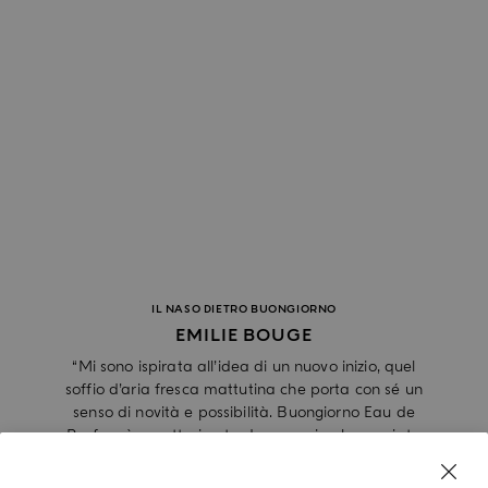
IL NASO DIETRO BUONGIORNO
EMILIE BOUGE
“Mi sono ispirata all’idea di un nuovo inizio, quel
soffio d’aria fresca mattutina che porta con sé un
senso di novità e possibilità. Buongiorno Eau de
Parfum è caratterizzato da una miscela pregiata
di agrumi italiani, foglie verdi ed erbe aromatiche,
armonizzata dalle note calde del legno di cedro,