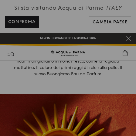
Si sta visitando Acqua di Parma
ITALY
SPEDIZIONI GRATUITE PER ORDINI SUPERIORI A 120€
REGISTRATI E RICEVI UN REGALO SPECIALE CON IL TUO PRIMO ACQUISTO
CONFERMA
CAMBIA PAESE
UN REGALO PER TE SUGLI ORDINI SUPERIORI AI 180€
NEW IN:
BERGAMOTTO LA SPUGNATURA
BUONGIORNO!
Un’ode alle gioie semplici della vita. La vivacità della
primavera nelle colline toscane. Una passeggiata a piedi
nudi in un giardino in fiore. Fresco, come la rugiada
mattutina. Il calore dei primi raggi di sole sulla pelle. Il
nuovo Buongiorno Eau de Parfum.