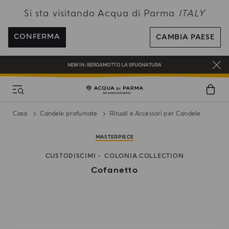
Si sta visitando Acqua di Parma
ITALY
SPEDIZIONI GRATUITE PER ORDINI SUPERIORI A 120€
REGISTRATI E RICEVI UN REGALO SPECIALE CON IL TUO PRIMO ACQUISTO
CONFERMA
CAMBIA PAESE
UN REGALO PER TE SUGLI ORDINI SUPERIORI AI 180€
NEW IN:
BERGAMOTTO LA SPUGNATURA
Casa
Candele profumate
Rituali e Accessori per Candele
MASTERPIECE
CUSTODISCIMI
COLONIA COLLECTION
Cofanetto