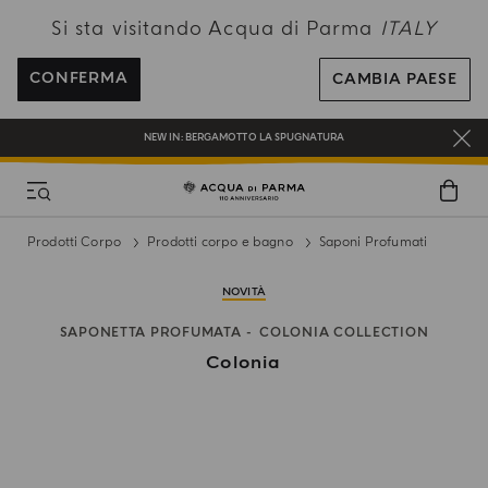
Si sta visitando Acqua di Parma
ITALY
SPEDIZIONI GRATUITE PER ORDINI SUPERIORI A 120€
REGISTRATI E RICEVI UN REGALO SPECIALE CON IL TUO PRIMO ACQUISTO
CONFERMA
CAMBIA PAESE
UN REGALO PER TE SUGLI ORDINI SUPERIORI AI 180€
NEW IN:
BERGAMOTTO LA SPUGNATURA
Prodotti Corpo
Prodotti corpo e bagno
Saponi Profumati
NOVITÀ
SAPONETTA PROFUMATA
COLONIA COLLECTION
Colonia