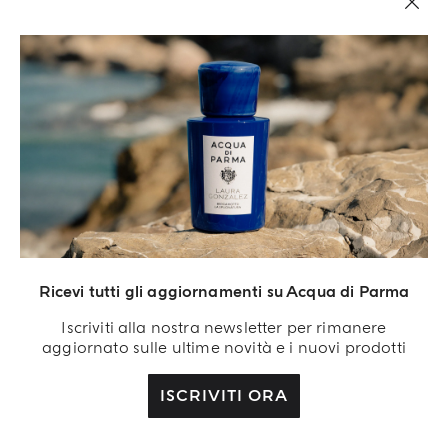
Ricevi tutti gli aggiornamenti su Acqua di Parma
Acqua di Parma S.r.l. Società a Responsabilità Limitata, Capitale sociale 420.000 €,
Sede legale presso Via Giovanni Spadolini 7 Palazzo B 20141 Milano – Italia.
Iscriviti alla nostra newsletter per rimanere
Iscrizione al Registro delle Imprese n.IT04215670375 e partita IVA 04215670375
aggiornato sulle ultime novità e i nuovi prodotti
ISCRIVITI ORA