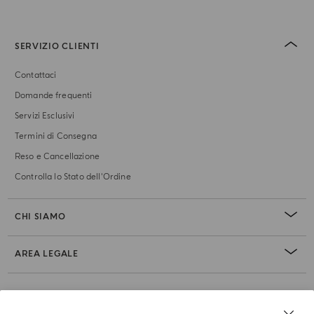
SERVIZIO CLIENTI
Contattaci
Domande frequenti
Servizi Esclusivi
Termini di Consegna
Reso e Cancellazione
Controlla lo Stato dell'Ordine
CHI SIAMO
AREA LEGALE