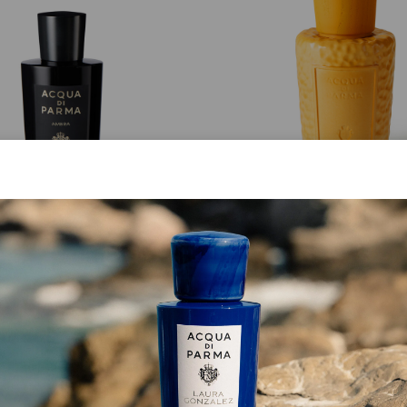
EAU DE PARFUM
MASTERPIECE
Ambra
Flacone Giallo Cima
da
€ 270,00
A partire da € 213,00
SCOPRI ORA
ACQUISTA ORA