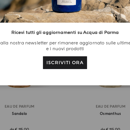
Ricevi tutti gli aggiornamenti su Acqua di Parma
ti alla nostra newsletter per rimanere aggiornato sulle ultim
e i nuovi prodotti
ISCRIVITI ORA
EAU DE PARFUM
EAU DE PARFUM
Sandalo
Osmanthus
da
€ 115,00
da
€ 115,00