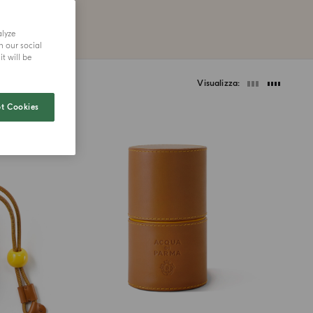
alyze
h our social
t will be
Visualizza
t Cookies