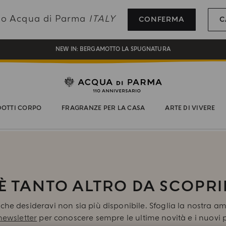
REGISTRATI E RICEVI UN REGALO SPECIALE CON IL TUO PRIMO ACQUISTO
ando Acqua di Parma
ITALY
CONFERMA
C
UN REGALO PER TE SUGLI ORDINI SUPERIORI AI 180€
NEW IN:
BERGAMOTTO LA SPUGNATURA
OTTI CORPO
FRAGRANZE PER LA CASA
ARTE DI VIVERE
’È TANTO ALTRO DA SCOPRI
 che desideravi non sia più disponibile. Sfoglia la nostra a
newsletter
per conoscere sempre le ultime novità e i nuovi p