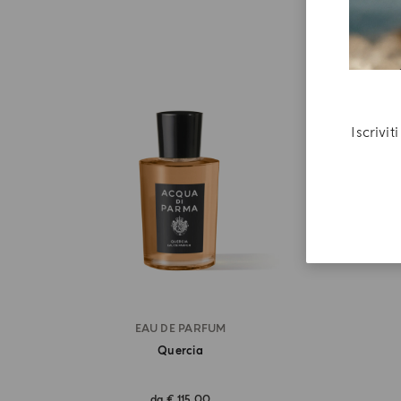
Iscrivi
EAU DE PARFUM
Quercia
da
€ 115,00