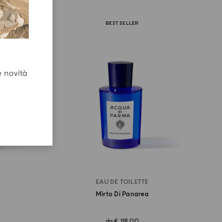
BEST SELLER
e novità
EAU DE TOILETTE
Mirto Di Panarea
da
€ 118,00