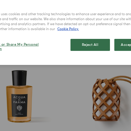
e uses cookies and other tracking technologies to enhance user experience and to an
and traffic on our website. We also share information about your use of our site wit
tising and analytics partners. If we have detected an opt-out preference signal then i
ther information is available in our
Cookie Policy.
l or Share My Personal
Reject All
Accep
BEST SELLER
n