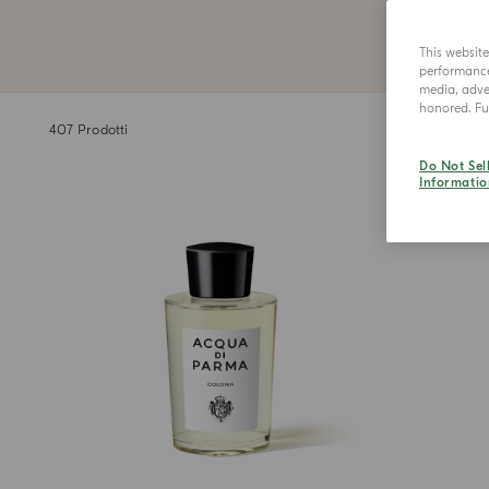
This websit
performance 
media, adver
honored. Fur
407
Prodotti
Do Not Sel
Informatio