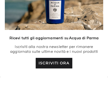
REINTERPRETATO DA LAURA GONZALEZ
Ricevi tutti gli aggiornamenti su Acqua di Parma
FICO DI AMALFI IN EDIZIONE
LIMITATA
Iscriviti alla nostra newsletter per rimanere
aggiornato sulle ultime novità e i nuovi prodotti
ACQUISTA ORA
ISCRIVITI ORA