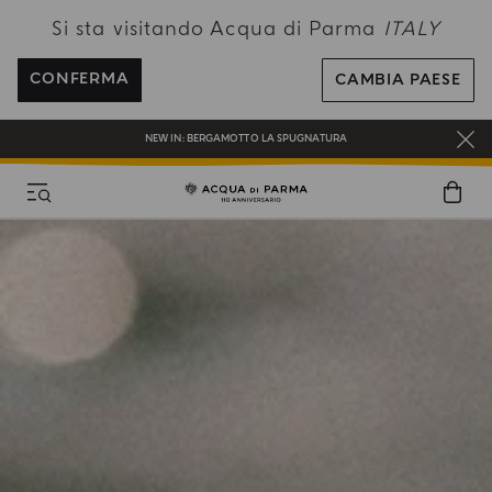
Si sta visitando Acqua di Parma
ITALY
UN REGALO PER TE SUGLI ORDINI SUPERIORI AI 180€
CONFERMA
CAMBIA PAESE
NEW IN:
BERGAMOTTO LA SPUGNATURA
SPEDIZIONI GRATUITE PER ORDINI SUPERIORI A 120€
REGISTRATI E RICEVI UN REGALO SPECIALE CON IL TUO PRIMO ACQUISTO
UN REGALO PER TE SUGLI ORDINI SUPERIORI AI 180€
NEW IN:
BERGAMOTTO LA SPUGNATURA