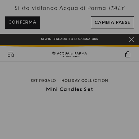
Si sta visitando Acqua di Parma
ITALY
SPEDIZIONI GRATUITE PER ORDINI SUPERIORI A 120€
REGISTRATI E RICEVI UN REGALO SPECIALE CON IL TUO PRIMO ACQUISTO
CONFERMA
CAMBIA PAESE
UN REGALO PER TE SUGLI ORDINI SUPERIORI AI 180€
NEW IN:
BERGAMOTTO LA SPUGNATURA
SET REGALO
HOLIDAY COLLECTION
Mini Candles Set