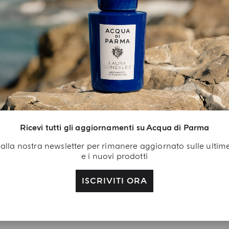
L'ARTE DEL REGALO
egalo Di
envenuto
Ricevi tutti gli aggiornamenti su Acqua di Parma
isciti a noi: crea il tuo
ti alla nostra newsletter per rimanere aggiornato sulle ultim
count Acqua di Parma
e i nuovi prodotti
ricevi in regalo con il
o primo acquisto il gel
ISCRIVITI ORA
ccia alla Colonia da
0 ml