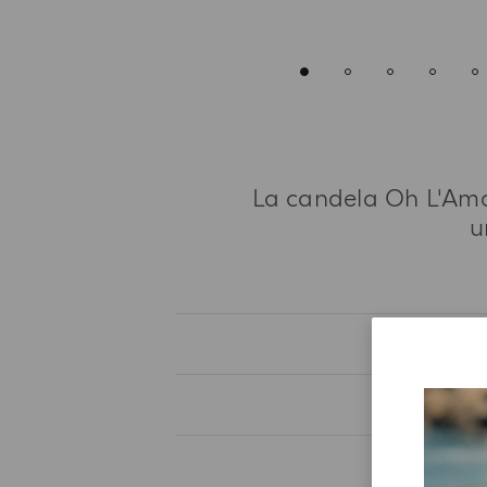
La candela Oh L'Amo
u