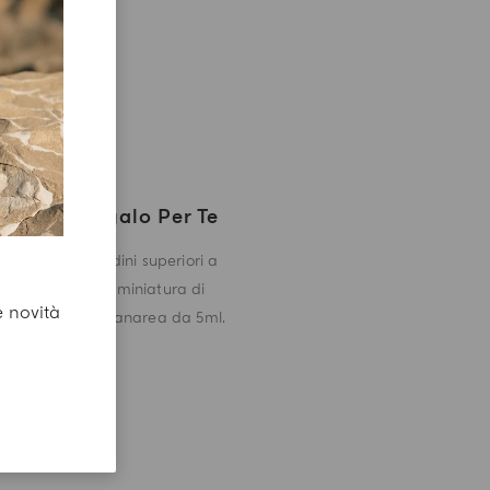
Un Regalo Per Te
Con gli ordini superiori a
180€ una miniatura di
e novità
Mirto di Panarea da 5ml.