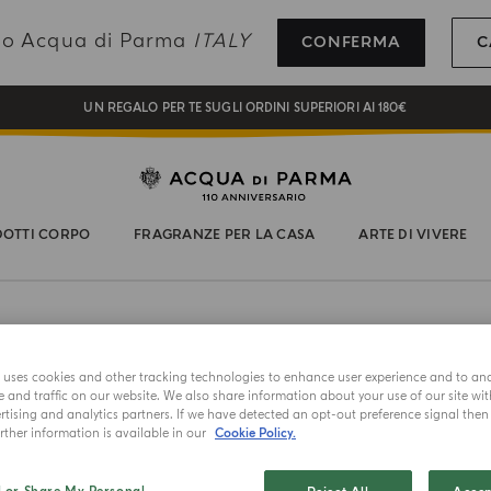
REGISTRATI E RICEVI UN REGALO SPECIALE CON IL TUO PRIMO ACQUISTO
ando Acqua di Parma
ITALY
CONFERMA
C
UN REGALO PER TE SUGLI ORDINI SUPERIORI AI 180€
NEW IN:
BERGAMOTTO LA SPUGNATURA
OTTI CORPO
FRAGRANZE PER LA CASA
ARTE DI VIVERE
CANDELA
e uses cookies and other tracking technologies to enhance user experience and to an
Oh L'
and traffic on our website. We also share information about your use of our site wit
tising and analytics partners. If we have detected an opt-out preference signal then i
ther information is available in our
Cookie Policy.
Scegli il for