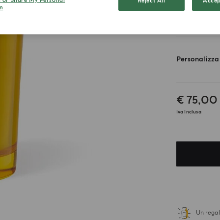
l or Share My Personal
Reject All
Accep
n
200g
Personalizza
€ 75,00
Iva Inclusa
Un regal