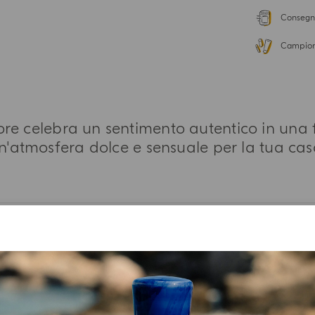
Consegna
Campion
re celebra un sentimento autentico in una 
n'atmosfera dolce e sensuale per la tua cas
PIÙ INFORMAZIONI
NOTE OLFATTIVE
LISTA INGREDIENTI