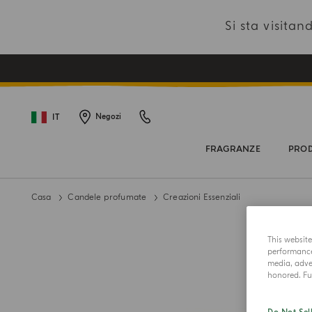
Si sta visit
IT
Negozi
FRAGRANZE
PROD
Casa
Candele profumate
Creazioni Essenziali
This websit
performance 
media, adver
honored. Fur