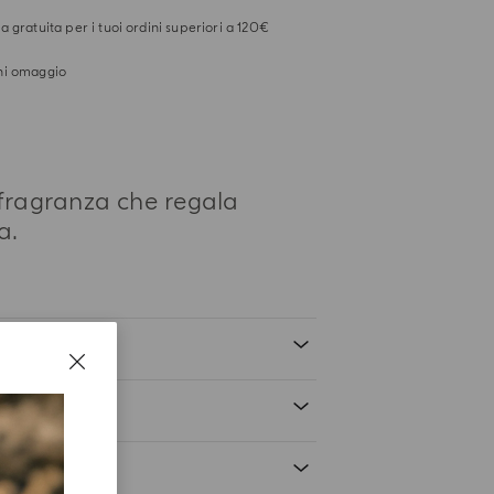
 gratuita per i tuoi ordini superiori a 120€
i omaggio
fragranza che regala
a.