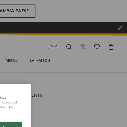
AMBIA PAESE
REGALI
LA MAISON
ITALIAN MOMENTS
alyze
amore
h our social
t will be
mato