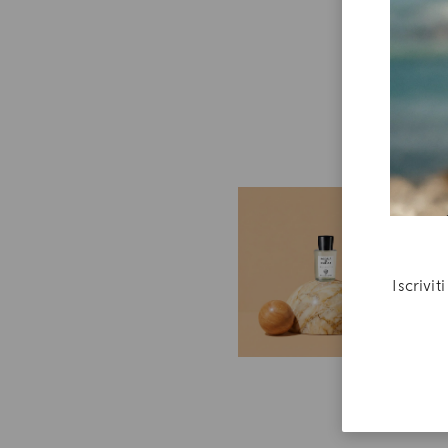
R
B
Un
Iscrivi
ac
e 
tu
do
4