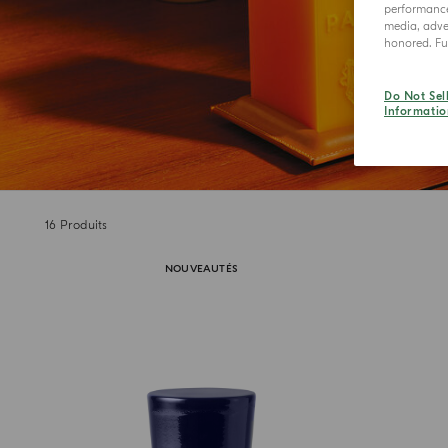
performance 
media, adver
honored. Fur
Do Not Sel
Informatio
16
Produits
NOUVEAUTÉS