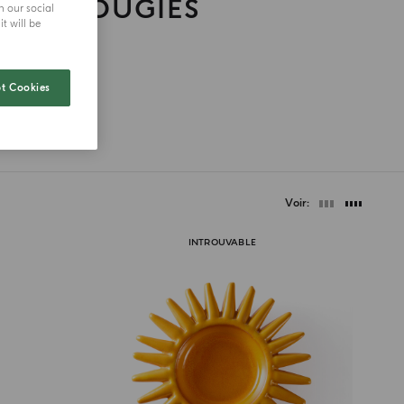
OUR BOUGIES
h our social
t will be
t Cookies
Voir
INTROUVABLE