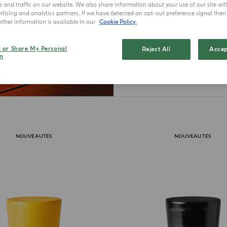
P
and traffic on our website. We also share information about your use of our site wit
tising and analytics partners. If we have detected an opt-out preference signal then i
ther information is available in our
Cookie Policy.
l or Share My Personal
Reject All
Accep
n
NOUVEAUTÉS
NOUVEAUTÉS