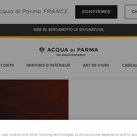
INSCRIVEZ-VOUS ET PROFITEZ DE NOS AVANTAGES
 Acqua di Parma
FRANCE
CONFIRMER
C
CADEAU OFFERT POUR TOUTE COMMANDE SUPÉRIEURE À 180€
NEW IN:
BERGAMOTTO LA SPUGNATURA
 CORPS
PARFUMS D’INTÉRIEUR
ART DE VIVRE
CADEA
SOCLE
e uses cookies and other tracking technologies to enhance user experience and to an