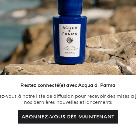
Restez connecté(e) avec Acqua di Parma
COLLECTION MAISON
COPRIMI
-vous à notre liste de diffusion pour recevoir des mises à 
nos dernières nouvelles et lancements
 Couvercle De Bougie En Cuir
Couvercle Pour Bougi
ABONNEZ-VOUS DÈS MAINTENANT
€ 41.00
€ 120.00
AJOUTER AU PANIER
AJOUTER AU PANIER