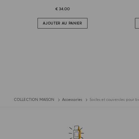
€ 34.00
AJOUTER AU PANIER
COLLECTION MAISON
Accessories
Socles et couvercles pour b