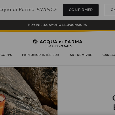
INSCRIVEZ-VOUS ET PROFITEZ DE NOS AVANTAGES
 Acqua di Parma
FRANCE
CONFIRMER
C
CADEAU OFFERT POUR TOUTE COMMANDE SUPÉRIEURE À 180€
NEW IN:
BERGAMOTTO LA SPUGNATURA
 CORPS
PARFUMS D’INTÉRIEUR
ART DE VIVRE
CADEA