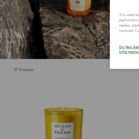
This websit
performance 
media, adver
honored. Fur
Do Not Sel
Informatio
37
Produits