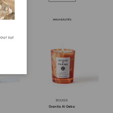
NOUVEAUTÉS
jour sur
BOUGIE
Granita Al Gelso