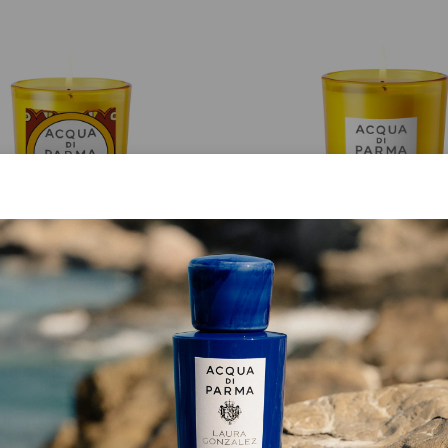
BOUGIE
BOUGIE
Luce Di Colonia
Buongiorno Parigi
€ 75.00
€ 150.00
AJOUTER AU PANIER
DÉCOUVRIR