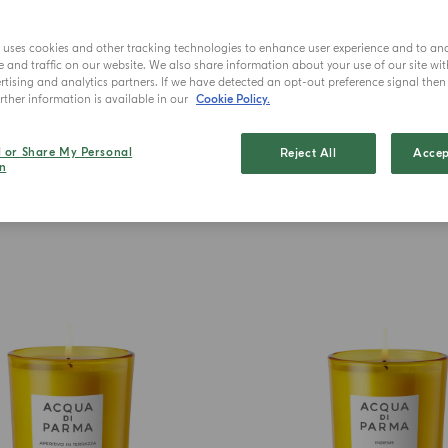
Une s
intemporelle
e uses cookies and other tracking technologies to enhance user experience and to an
and traffic on our website. We also share information about your use of our site wit
un style du
tising and analytics partners. If we have detected an opt-out preference signal then i
ther information is available in our
Cookie Policy.
l or Share My Personal
Reject All
Accep
n