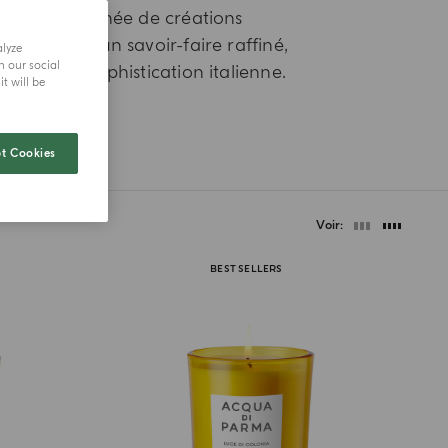
élection soignée de créations
s reflétant un savoir-faire raffiné,
alyze
h our social
rable et la sophistication italienne.
t will be
t Cookies
Voir
BEST SELLERS