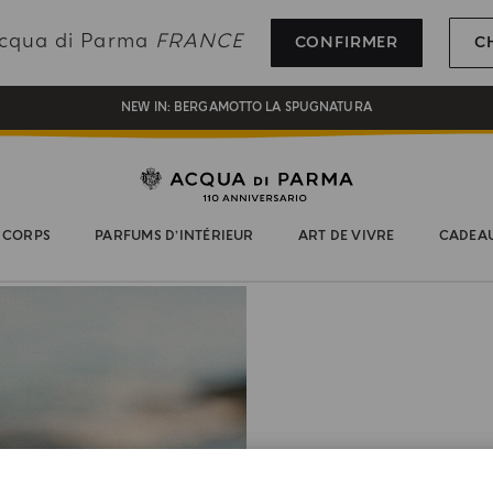
INSCRIVEZ-VOUS ET PROFITEZ DE NOS AVANTAGES
 Acqua di Parma
FRANCE
CONFIRMER
C
CADEAU OFFERT POUR TOUTE COMMANDE SUPÉRIEURE À 180€
NEW IN:
BERGAMOTTO LA SPUGNATURA
 CORPS
PARFUMS D’INTÉRIEUR
ART DE VIVRE
CADEA