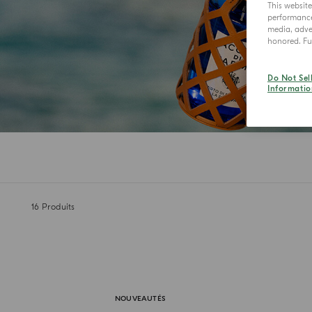
This websit
performance 
media, adver
honored. Fur
Do Not Sel
Informatio
16
Produits
NOUVEAUTÉS