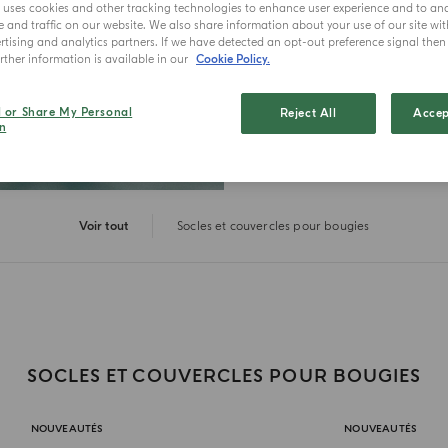
e uses cookies and other tracking technologies to enhance user experience and to an
and traffic on our website. We also share information about your use of our site wit
tising and analytics partners. If we have detected an opt-out preference signal then i
ther information is available in our
Cookie Policy.
l or Share My Personal
Reject All
Accep
n
Voir tout
Socles et couvercles pour bougies
SOCLES ET COUVERCLES POUR BOUGIES
NOUVEAUTÉS
NOUVEAUTÉS