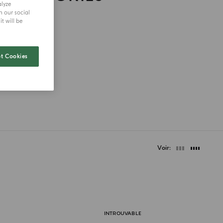
alyze
h our social
t will be
t Cookies
Voir
INTROUVABLE