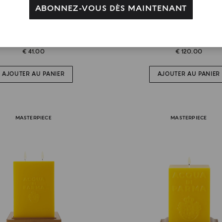
ABONNEZ-VOUS DÈS MAINTENANT
COLLECTION MAISON
COPRIMI
 Couvercle De Bougie En Cuir
Couvercle Pour Bougi
€ 41.00
€ 120.00
AJOUTER AU PANIER
AJOUTER AU PANIER
MASTERPIECE
MASTERPIECE