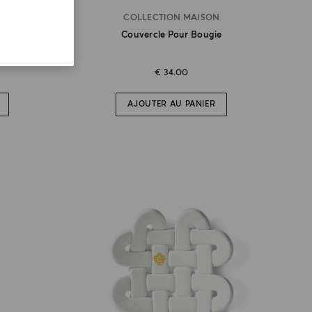
COLLECTION MAISON
e
Couvercle Pour Bougie
€ 34.00
AJOUTER AU PANIER