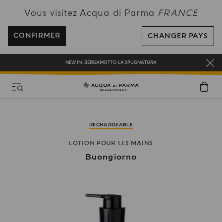
PROFITEZ DE LA LIVRAISON OFFERTE POUR TOUTE COMMANDE SUPÉRIEURE
Vous visitez Acqua di Parma
FRANCE
À 120€
INSCRIVEZ-VOUS ET PROFITEZ DE NOS AVANTAGES
CONFIRMER
CHANGER PAYS
CADEAU OFFERT POUR TOUTE COMMANDE SUPÉRIEURE À 180€
NEW IN:
BERGAMOTTO LA SPUGNATURA
RECHARGEABLE
LOTION POUR LES MAINS
Buongiorno