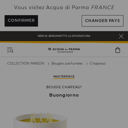
PROFITEZ DE LA LIVRAISON OFFERTE POUR TOUTE COMMANDE SUPÉRIEURE
Vous visitez Acqua di Parma
FRANCE
À 120€
INSCRIVEZ-VOUS ET PROFITEZ DE NOS AVANTAGES
CONFIRMER
CHANGER PAYS
CADEAU OFFERT POUR TOUTE COMMANDE SUPÉRIEURE À 180€
NEW IN:
BERGAMOTTO LA SPUGNATURA
COLLECTION MAISON
Bougies parfumées
Chapeau!
MASTERPIECE
BOUGIE CHAPEAU!
Buongiorno