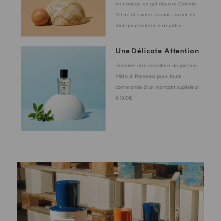
en cadeau un gel douche Colonia
40 ml dès votre premier achat en
tant qu'utilisateur enregistré.
Une Délicate Attention
Recevez une miniature de parfum
Mirto di Panarea pour toute
commande d'un montant supérieur
à 180€.