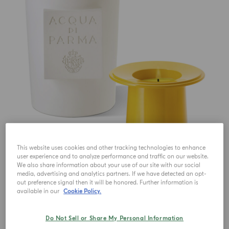
This website uses cookies and other tracking technologies to enhance
user experience and to analyze performance and traffic on our website.
We also share information about your use of our site with our social
media, advertising and analytics partners. If we have detected an opt-
out preference signal then it will be honored. Further information is
available in our
Cookie Policy.
€ 650.00
Do Not Sell or Share My Personal Information
1
Qté