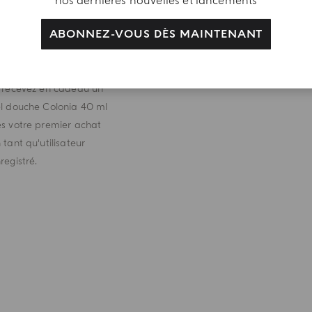
nos dernières nouvelles et lancements
joignez-nous et
ABONNEZ-VOUS DÈS MAINTENANT
cevez une délicate
tention. Créez votre
ompte Acqua di Parma
 recevez en cadeau un
l douche Colonia 40 ml
s votre premier achat
 tant qu'utilisateur
registré.