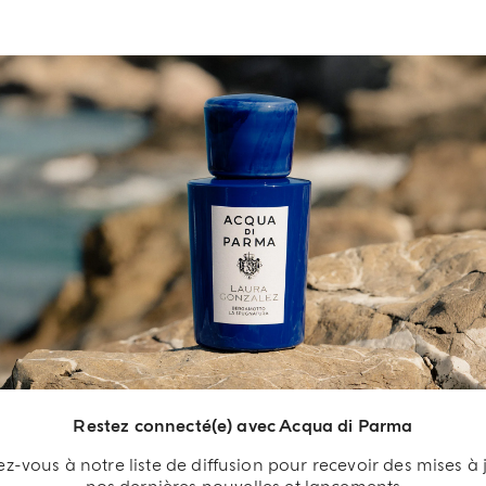
DÉCOUVRIR
CARACTÉRISTIQUES OLFACTIVES
LISTE DES INGRÉDIENTS
L'ART D'OFFRIR
Restez connecté(e) avec Acqua di Parma
adeau De
-vous à notre liste de diffusion pour recevoir des mises à 
ienvenue