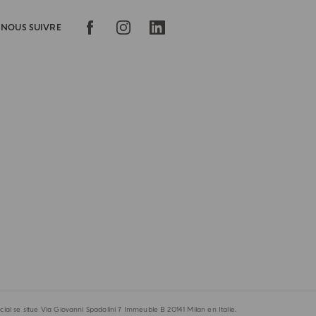
NOUS SUIVRE
al se situe Via Giovanni Spadolini 7 Immeuble B 20141 Milan en Italie.