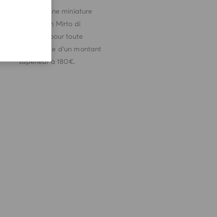
Recevez une miniature
de parfum Mirto di
Panarea pour toute
commande d'un montant
supérieur à 180€.