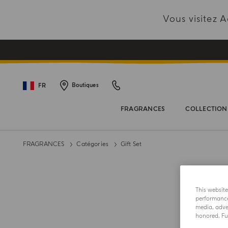
Vous visitez
FR
Boutiques
FRAGRANCES
COLLECTION
FRAGRANCES
Catégories
Gift Set
This websit
performance 
media, adver
honored. Fur