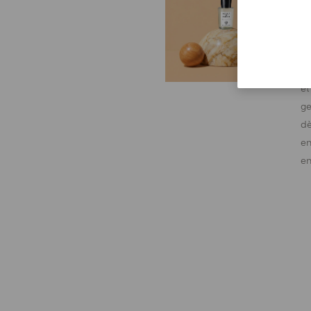
Re
re
at
c
et
ge
dè
en
en