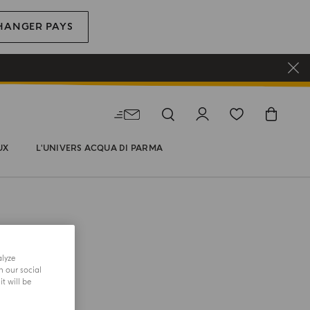
HANGER PAYS
UX
L'UNIVERS ACQUA DI PARMA
alyze
h our social
t will be