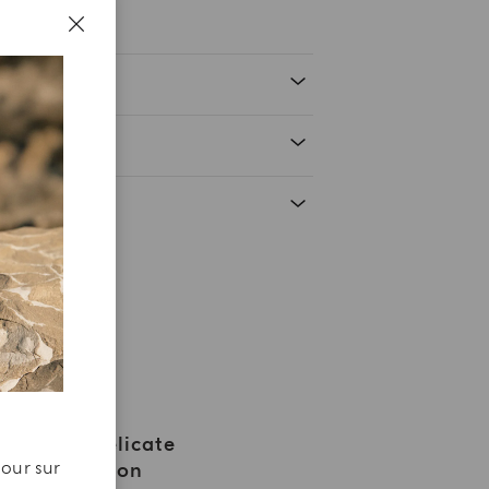
Une Délicate
jour sur
Attention