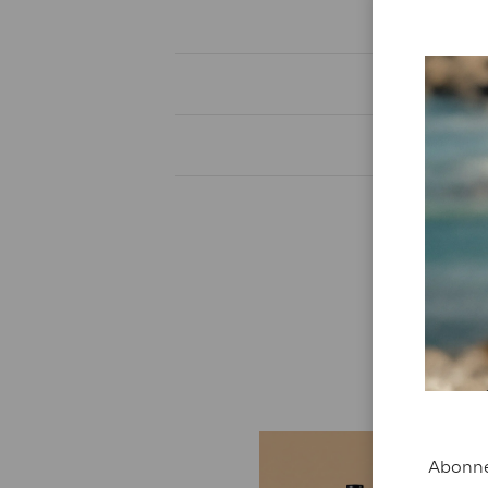
C
Abonnez
B