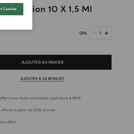
t Sélection 10 X 1,5 Ml
t Cookies
1
Qté
AJOUTER AU PANIER
AJOUTER À LA WISHLIST
offert pour toute commande supérieure à 180€
n offerte à partir de 120€ d'achat
ons offert